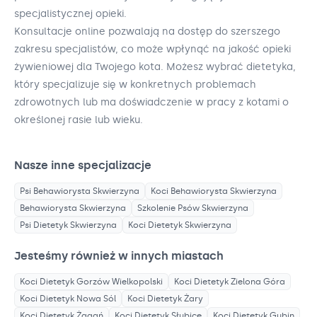
specjalistycznej opieki.
Konsultacje online pozwalają na dostęp do szerszego
zakresu specjalistów, co może wpłynąć na jakość opieki
żywieniowej dla Twojego kota. Możesz wybrać dietetyka,
który specjalizuje się w konkretnych problemach
zdrowotnych lub ma doświadczenie w pracy z kotami o
określonej rasie lub wieku.
Nasze inne specjalizacje
Psi Behawiorysta
Skwierzyna
Koci Behawiorysta
Skwierzyna
Behawiorysta
Skwierzyna
Szkolenie Psów
Skwierzyna
Psi Dietetyk
Skwierzyna
Koci Dietetyk
Skwierzyna
Jesteśmy również w innych miastach
Koci Dietetyk
Gorzów Wielkopolski
Koci Dietetyk
Zielona Góra
Koci Dietetyk
Nowa Sól
Koci Dietetyk
Żary
Koci Dietetyk
Żagań
Koci Dietetyk
Słubice
Koci Dietetyk
Gubin