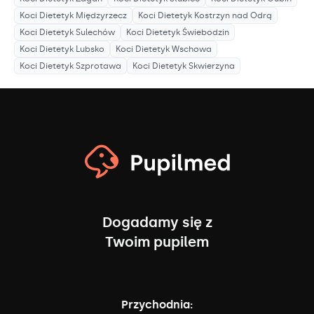
Koci Dietetyk
Międzyrzecz
Koci Dietetyk
Kostrzyn nad Odrą
Koci Dietetyk
Sulechów
Koci Dietetyk
Świebodzin
Koci Dietetyk
Lubsko
Koci Dietetyk
Wschowa
Koci Dietetyk
Szprotawa
Koci Dietetyk
Skwierzyna
Dogadamy się z
Twoim pupilem
Przychodnia: