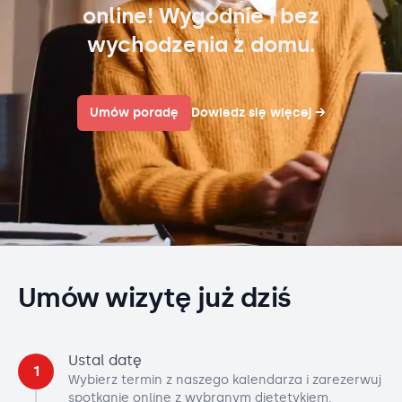
online! Wygodnie i bez
wychodzenia z domu.
Umów poradę
Dowiedz się więcej
→
Umów wizytę już dziś
Ustal datę
1
Wybierz termin z naszego kalendarza i zarezerwuj
spotkanie online z wybranym dietetykiem.