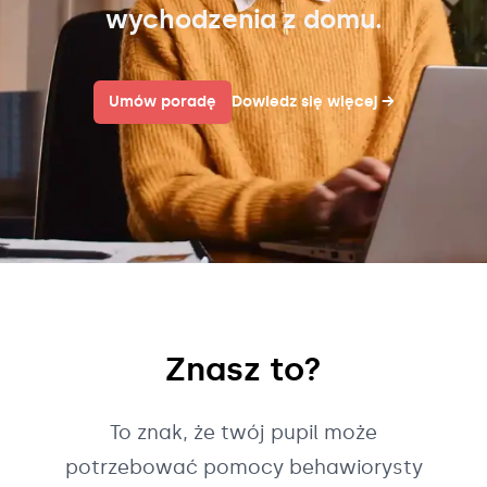
wychodzenia z domu.
Umów poradę
Dowiedz się więcej
→
Znasz to?
To znak, że twój pupil może
potrzebować pomocy behawiorysty