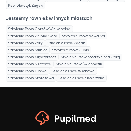
Koci Dietetyk
Żagań
Jesteśmy również w innych miastach
Szkolenie Psów
Gorzów Wielkopolski
Szkolenie Psów
Zielona Góra
Szkolenie Psów
Nowa Sól
Szkolenie Psów
Żary
Szkolenie Psów
Żagań
Szkolenie Psów
Słubice
Szkolenie Psów
Gubin
Szkolenie Psów
Międzyrzecz
Szkolenie Psów
Kostrzyn nad Odrą
Szkolenie Psów
Sulechów
Szkolenie Psów
Świebodzin
Szkolenie Psów
Lubsko
Szkolenie Psów
Wschowa
Szkolenie Psów
Szprotawa
Szkolenie Psów
Skwierzyna