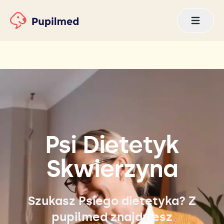
Psi Dietetyk
Skwierzyna
Szukasz Psiego dietetyka? Z
pupilmed znajdziesz