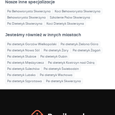
Nasze inne specjalizacje
Psi Behawiorysta
Skwierzyna
Koci Behawiorysta
Skwierzyna
Behawiorysta
Skwierzyna
Szkolenie Psów
Skwierzyna
Psi Dietetyk
Skwierzyna
Koci Dietetyk
Skwierzyna
Jesteśmy również w innych miastach
Psi dietetyk
Gorzów Wielkopolski
Psi dietetyk
Zielona Góra
Psi dietetyk
Nowa Sól
Psi dietetyk
Żary
Psi dietetyk
Żagań
Psi dietetyk
Słubice
Psi dietetyk
Gubin
Psi dietetyk
Międzyrzecz
Psi dietetyk
Kostrzyn nad Odrą
Psi dietetyk
Sulechów
Psi dietetyk
Świebodzin
Psi dietetyk
Lubsko
Psi dietetyk
Wschowa
Psi dietetyk
Szprotawa
Psi dietetyk
Skwierzyna