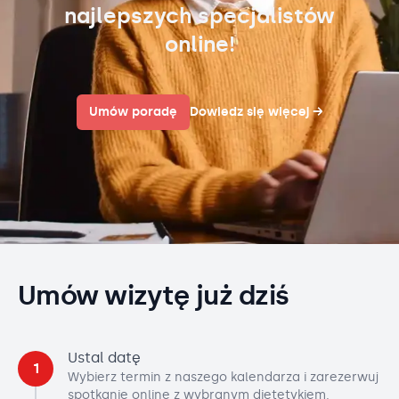
najlepszych specjalistów
online!
Umów poradę
Dowiedz się więcej
→
Umów wizytę już dziś
Ustal datę
1
Wybierz termin z naszego kalendarza i zarezerwuj
spotkanie online z wybranym dietetykiem.