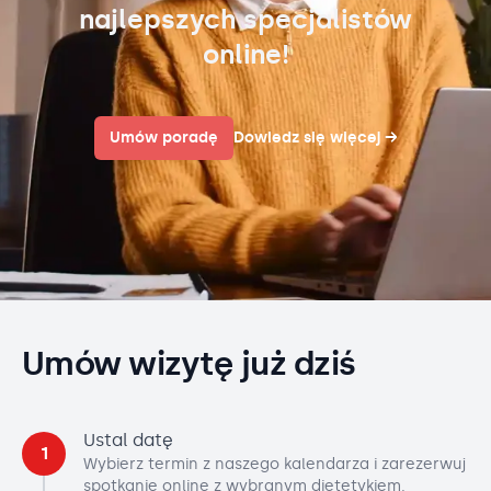
najlepszych specjalistów
online!
Umów poradę
Dowiedz się więcej
→
Umów wizytę już dziś
Ustal datę
1
Wybierz termin z naszego kalendarza i zarezerwuj
spotkanie online z wybranym dietetykiem.