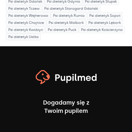
Psi dietetyk
Gdańsk
Psi dietetyk
Gdynia
Psi dietetyk
Słupsk
Psi dietetyk
Tczew
Psi dietetyk
Starogard Gdański
Psi dietetyk
Wejherowo
Psi dietetyk
Rumia
Psi dietetyk
Sopot
Psi dietetyk
Chojnice
Psi dietetyk
Malbork
Psi dietetyk
Lębork
Psi dietetyk
Kwidzyn
Psi dietetyk
Puck
Psi dietetyk
Kościerzyna
Psi dietetyk
Ustka
Dogadamy się z
Twoim pupilem