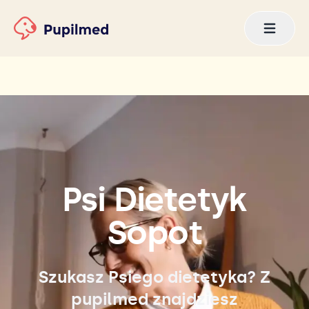
Psi Dietetyk
Sopot
Szukasz Psiego dietetyka? Z
pupilmed znajdziesz