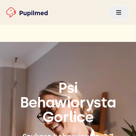
Psi
Behawiorysta
Gorlice