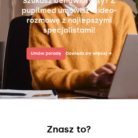
Szukasz behawiorysty? Z
pupilmed umówisz wideo-
rozmowę z najlepszymi
specjalistami!
Umów poradę
Dowiedz się więcej
→
Znasz to?