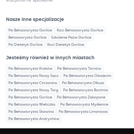
stacjonarne spotkanie.
Nasze inne specjalizacje
Psi Behawiorysta
Gorlice
Koci Behawiorysta
Gorlice
Behawiorysta
Gorlice
Szkolenie Psów
Gorlice
Psi Dietetyk
Gorlice
Koci Dietetyk
Gorlice
Jesteśmy również w innych miastach
Psi Behawiorysta
Kraków
Psi Behawiorysta
Tarnów
Psi Behawiorysta
Nowy Sącz
Psi Behawiorysta
Oświęcim
Psi Behawiorysta
Chrzanów
Psi Behawiorysta
Olkusz
Psi Behawiorysta
Nowy Targ
Psi Behawiorysta
Bochnia
Psi Behawiorysta
Gorlice
Psi Behawiorysta
Zakopane
Psi Behawiorysta
Wieliczka
Psi Behawiorysta
Myślenice
Psi Behawiorysta
Skawina
Psi Behawiorysta
Limanowa
Psi Behawiorysta
Andrychów