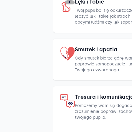
Lęki i fobie
Twój pupil boi się odkurza
leczyć lęki, takie jak strac
obcymi ludźmi czy lęk sepa
Smutek i apatia
Gdy smutek bierze górę war
poprawić samopoczucie i u
Twojego czworonoga.
Tresura i komunikacj
Pomożemy wam się dogada
zrozumienie poprawi zacho
twojego pupila.