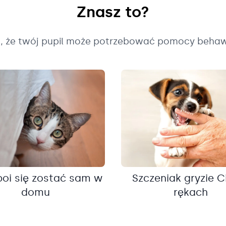
Znasz to?
k, że twój pupil może potrzebować pomocy behaw
boi się zostać sam w
Szczeniak gryzie C
domu
rękach