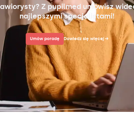
awiorysty? Z pupilmed umówisz wid
najlepszymi specjalistami!
Umów poradę
Dowiedz się więcej
→