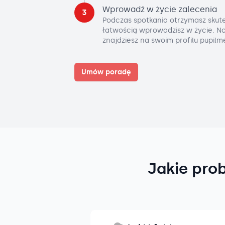
Wprowadź w życie zalecenia
3
Podczas spotkania otrzymasz skute
łatwością wprowadzisz w życie. No
znajdziesz na swoim profilu pupilm
Umów poradę
Jakie pro