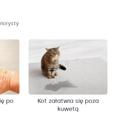
iorysty
ię po
Kot załatwia się poza
kuwetą