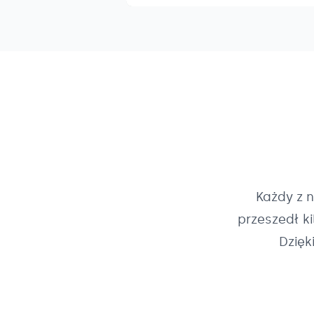
Każdy z 
przeszedł k
Dzięk