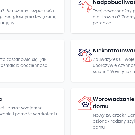
Nadpobudliwo
cza? Pomożemy rozpoznać i
Twój czworonożny pr
h przed głośnymi dźwiękami,
elektrownia? Znamy k
racyjny.
poradzić.
Niekontrolowa
to zastanowić się, jak
Zauważyłeś u Twoje
rozmaicić codzienność
uporczywie czynnośc
ścianę? Wiemy jak 
a
Wprowadzanie 
domu
ć! Lepsze wzajemne
wanie i pomoże w szkoleniu
Nowy zwierzak? Dor
członek rodziny szyb
domu.