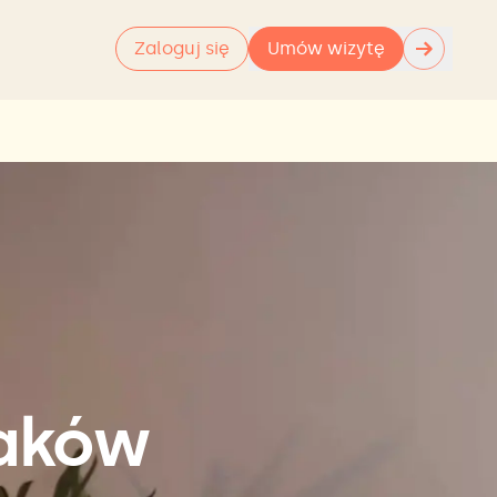
→
Zaloguj się
Umów wizytę
raków