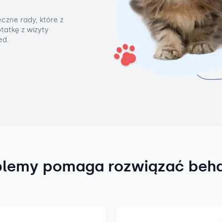
czne rady, które z
tatkę z wizyty
ed.
blemy pomaga rozwiązać beh