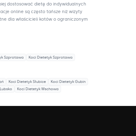
piej dostosować dietę do indywidualnych
acje online są często tańsze niż wizyty
tne dla właścicieli kotów o ograniczonym
yk
Szprotawa
Koci Dietetyk
Szprotawa
ań
Koci Dietetyk
Słubice
Koci Dietetyk
Gubin
Lubsko
Koci Dietetyk
Wschowa