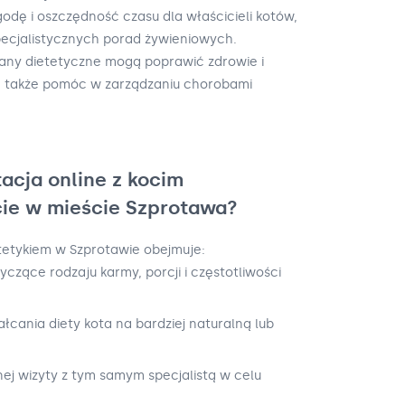
godę i oszczędność czasu dla właścicieli kotów,
pecjalistycznych porad żywieniowych.
any dietetyczne mogą poprawić zdrowie i
a także pomóc w zarządzaniu chorobami
acja online z kocim
cie w mieście Szprotawa?
etetykiem w Szprotawie obejmuje:
czące rodzaju karmy, porcji i częstotliwości
łcania diety kota na bardziej naturalną lub
ej wizyty z tym samym specjalistą w celu