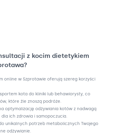
nsultacji z kocim dietetykiem
zprotawa?
m online w Szprotawie oferują szereg korzyści
nsportem kota do kliniki lub behawiorysty, co
tów, które źle znoszą podróże.
 na optymalizację odżywiania kotów z nadwagą
e dla ich zdrowia i samopoczucia.
 do unikalnych potrzeb metabolicznych Twojego
ne odżywianie.