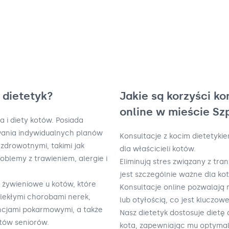
i dietetyk?
Jakie są korzyści ko
online w mieście S
ia i diety kotów. Posiada
wania indywidualnych planów
Konsultacje z kocim dietetykie
zdrowotnymi, takimi jak
dla właścicieli kotów.
oblemy z trawieniem, alergie i
Eliminują stres związany z tra
jest szczególnie ważne dla ko
żywieniowe u kotów, które
Konsultacje online pozwalają
lekłymi chorobami nerek,
lub otyłością, co jest kluczow
ancjami pokarmowymi, a także
Nasz dietetyk dostosuje dietę
tów seniorów.
kota, zapewniając mu optymal