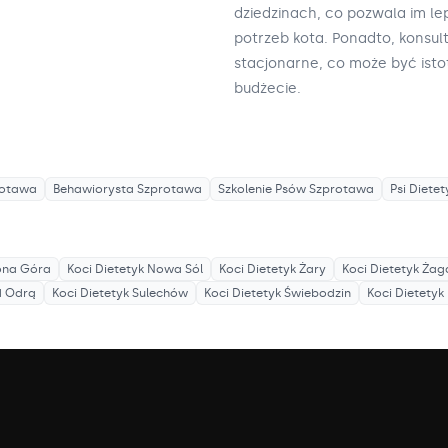
dziedzinach, co pozwala im le
potrzeb kota. Ponadto, konsult
stacjonarne, co może być isto
budżecie.
rotawa
Behawiorysta
Szprotawa
Szkolenie Psów
Szprotawa
Psi Dietet
ona Góra
Koci Dietetyk
Nowa Sól
Koci Dietetyk
Żary
Koci Dietetyk
Żag
d Odrą
Koci Dietetyk
Sulechów
Koci Dietetyk
Świebodzin
Koci Dietetyk