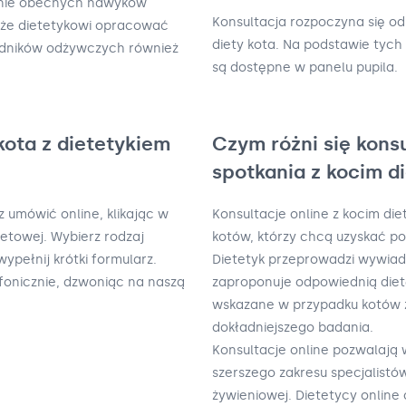
wanie obecnych nawyków
Konsultacja rozpoczyna się o
oże dietetykowi opracować
diety kota. Na podstawie tych 
kładników odżywczych również
są dostępne w panelu pupila.
kota z dietetykiem
Czym różni się kons
spotkania z kocim d
 umówić online, klikając w
Konsultacje online z kocim die
netowej. Wybierz rodzaj
kotów, którzy chcą uzyskać p
wypełnij krótki formularz.
Dietetyk przeprowadzi wywiad 
fonicznie, dzwoniąc na naszą
zaproponuje odpowiednią diet
wskazane w przypadku kotów 
dokładniejszego badania.
Konsultacje online pozwalają
szerszego zakresu specjalistó
żywieniowej. Dietetycy onlin