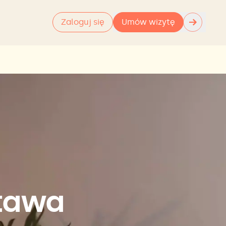
→
Zaloguj się
Umów wizytę
otawa