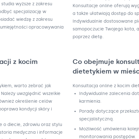
 studia wyższe z zakresu
Konsultacje online oferują wy
 odbyć specjalizację w
a także ułatwiają dostęp do s
osiadać wiedzę z zakresu
Indywidualnie dostosowane pl
az umiejętności opracowywania
samopoczucie Twojego kota, 
poprzez dietę.
acji z kocim
Co obejmuje konsult
dietetykiem w mieś
tykiem, warto zebrać jak
Konsultacja online z kocim di
a. Należy uwzględnić wszelkie
Indywidualne zalecenia doty
również określenie celów
karmienia.
poprawa kondycji skóry i
Porady dotyczące przekszta
specjalistyczną.
o diecie, zdrowiu oraz stylu
Możliwość umówienia kolejn
istoria medyczna i informacje
monitorowania postępów.