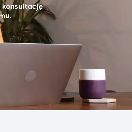
 konsultację
omu.