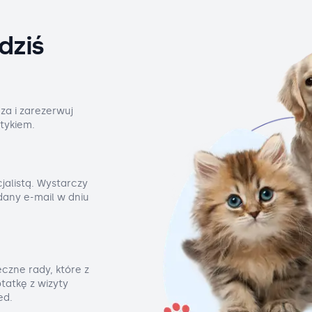
dziś
za i zarezerwuj
tykiem.
jalistą. Wystarczy
odany e-mail w dniu
czne rady, które z
tatkę z wizyty
ed.