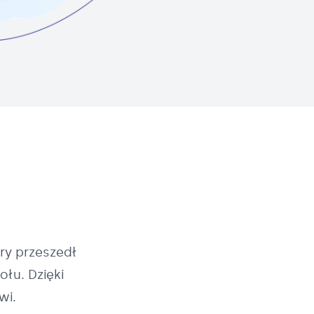
ry przeszedł
łu. Dzięki
wi.