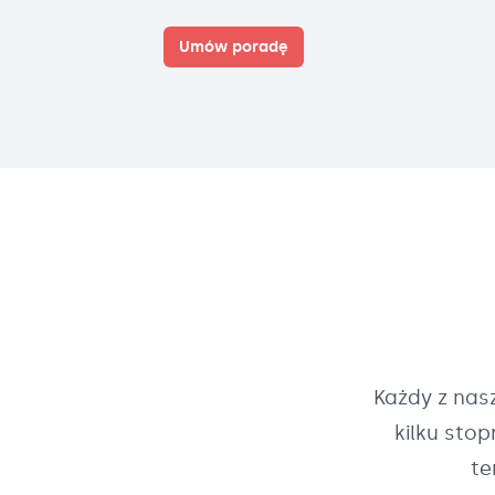
Umów poradę
Każdy z na
kilku sto
te