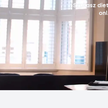
Szukasz die
onl