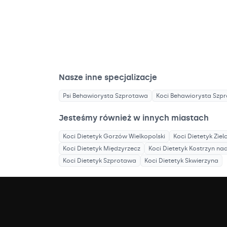
Nasze inne specjalizacje
Psi Behawiorysta
Szprotawa
Koci Behawiorysta
Szp
Jesteśmy również w innych miastach
Koci Dietetyk
Gorzów Wielkopolski
Koci Dietetyk
Ziel
Koci Dietetyk
Międzyrzecz
Koci Dietetyk
Kostrzyn na
Koci Dietetyk
Szprotawa
Koci Dietetyk
Skwierzyna