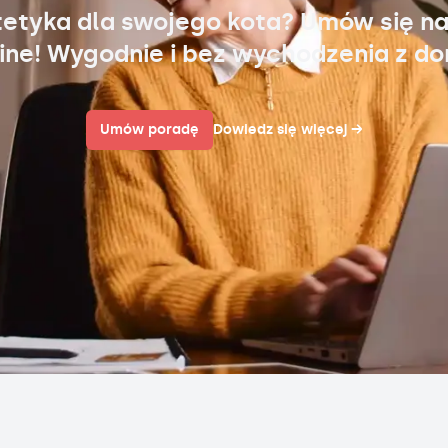
tetyka dla swojego kota? Umów się na
ine! Wygodnie i bez wychodzenia z d
Umów poradę
Dowiedz się więcej
→