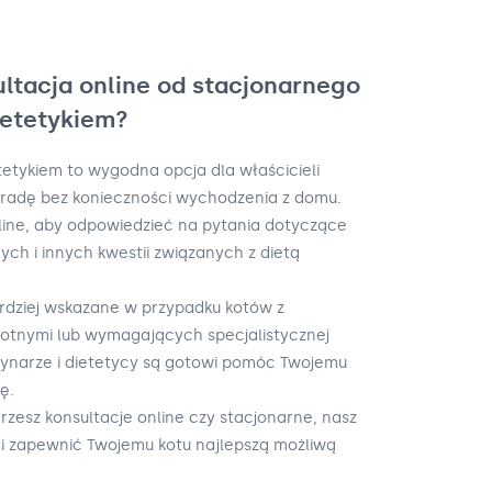
ultacja online od stacjonarnego
ietetykiem?
tetykiem to wygodna opcja dla właścicieli
oradę bez konieczności wychodzenia z domu.
online, aby odpowiedzieć na pytania dotyczące
ch i innych kwestii związanych z dietą
ardziej wskazane w przypadku kotów z
tnymi lub wymagających specjalistycznej
erynarze i dietetycy są gotowi pomóc Twojemu
ę.
rzesz konsultacje online czy stacjonarne, nasz
Ci zapewnić Twojemu kotu najlepszą możliwą