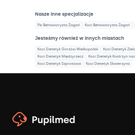
Nasze inne specjalizacje
Psi Behawiorysta
Żagań
Koci Behawiorysta
Żagań
Jesteśmy również w innych miastach
Koci Dietetyk
Gorzów Wielkopolski
Koci Dietetyk
Ziel
Koci Dietetyk
Międzyrzecz
Koci Dietetyk
Kostrzyn na
Koci Dietetyk
Szprotawa
Koci Dietetyk
Skwierzyna