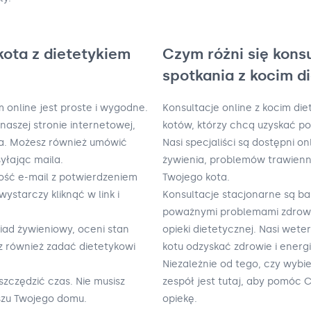
kota z dietetykiem
Czym różni się kons
spotkania z kocim d
m online jest proste i wygodne.
Konsultacje online z kocim die
naszej stronie internetowej,
kotów, którzy chcą uzyskać p
yka. Możesz również umówić
Nasi specjaliści są dostępni 
yłając maila.
żywienia, problemów trawienny
ość e-mail z potwierdzeniem
Twojego kota.
wystarczy kliknąć w link i
Konsultacje stacjonarne są b
poważnymi problemami zdrowo
iad żywieniowy, oceni stan
opieki dietetycznej. Nasi wet
sz również zadać dietetykowi
kotu odzyskać zdrowie i energi
Niezależnie od tego, czy wybie
zczędzić czas. Nie musisz
zespół jest tutaj, aby pomóc 
szu Twojego domu.
opiekę.