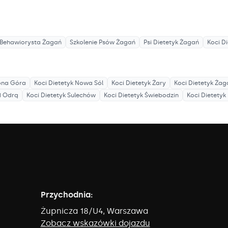
Behawiorysta
Żagań
Szkolenie Psów
Żagań
Psi Dietetyk
Żagań
Koci D
ona Góra
Koci Dietetyk
Nowa Sól
Koci Dietetyk
Żary
Koci Dietetyk
Żag
d Odrą
Koci Dietetyk
Sulechów
Koci Dietetyk
Świebodzin
Koci Dietetyk
Przychodnia:
Żupnicza 18/U4, Warszawa
Zobacz wskazówki dojazdu