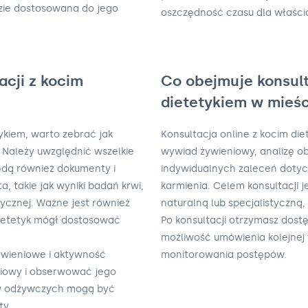
dzie dostosowana do jego
oszczędność czasu dla właścic
acji z kocim
Co obejmuje konsult
dietetykiem w mieś
tykiem, warto zebrać jak
Konsultacja online z kocim d
a. Należy uwzględnić wszelkie
wywiad żywieniowy, analizę ob
będą również dokumenty i
indywidualnych zaleceń dotycz
a, takie jak wyniki badań krwi,
karmienia. Celem konsultacji j
zycznej. Ważne jest również
naturalną lub specjalistyczną
dietetyk mógł dostosować
Po konsultacji otrzymasz dost
możliwość umówienia kolejnej 
ywieniowe i aktywność
monitorowania postępów.
niowy i obserwować jego
ków odżywczych mogą być
ty.