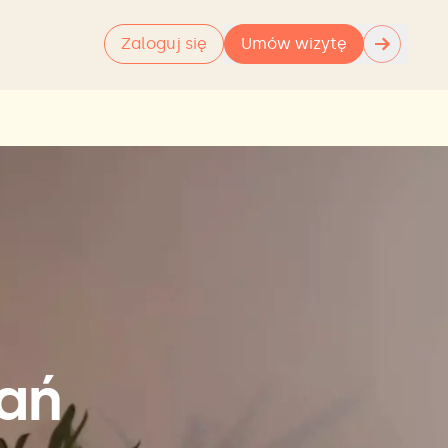
→
Zaloguj się
Umów wizytę
gań