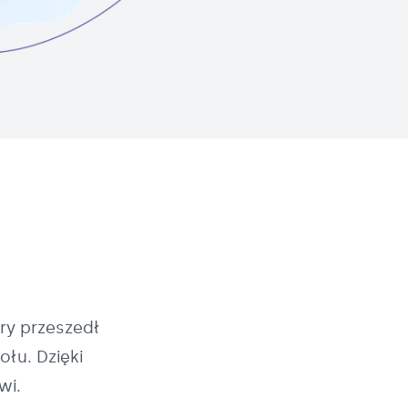
ry przeszedł
łu. Dzięki
wi.