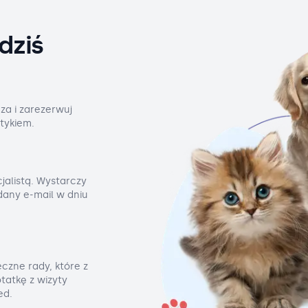
dziś
za i zarezerwuj
tykiem.
jalistą. Wystarczy
odany e-mail w dniu
czne rady, które z
tatkę z wizyty
ed.