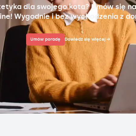
tetyka dla swojego kota? Umów się na
ine! Wygodnie i bez wychodzenia z d
Umów poradę
Dowiedz się więcej
→