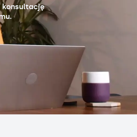
 konsultację
omu.