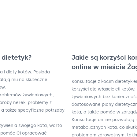
i dietetyk?
Jakie są korzyści ko
online w mieście Ż
ia i diety kotów. Posiada
walają mu na skuteczne
Konsultacje z kocim dietetyki
ów.
korzyści dla właścicieli kotów
problemów żywieniowych,
żywieniowych bez konieczności
horoby nerek, problemy z
dostosowane plany dietetycz
, a także specyficzne potrzeby
kota, a także pomóc w zarząd
Konsultacje online pozwalają 
 żywienia swojego kota, warto
metabolicznych kota, co skutk
on pomóc Ci opracować
problemom zdrowotnym, takim