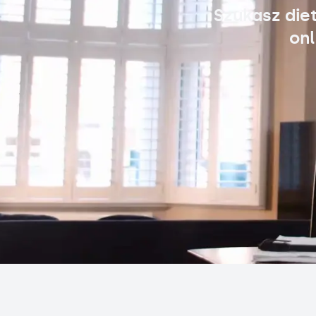
Szukasz die
onl