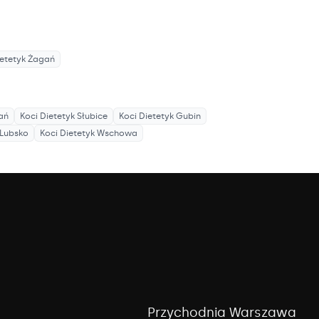
ietetyk
Żagań
ań
Koci Dietetyk
Słubice
Koci Dietetyk
Gubin
Lubsko
Koci Dietetyk
Wschowa
Przychodnia Warszawa