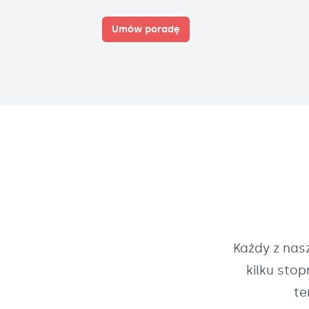
Umów poradę
Każdy z na
kilku sto
te