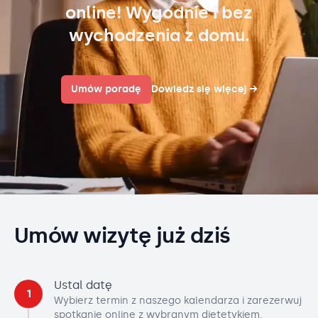
online! Wygodnie i bez
wychodzenia z domu.
Umów poradę
Dowiedz się więcej
→
Umów wizytę już dziś
Ustal datę
1
Wybierz termin z naszego kalendarza i zarezerwuj
spotkanie online z wybranym dietetykiem.