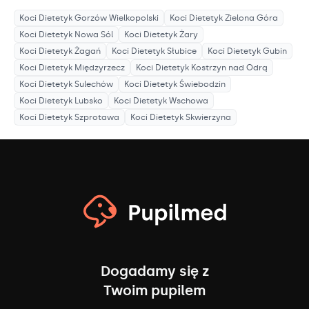
Koci Dietetyk
Gorzów Wielkopolski
Koci Dietetyk
Zielona Góra
Koci Dietetyk
Nowa Sól
Koci Dietetyk
Żary
Koci Dietetyk
Żagań
Koci Dietetyk
Słubice
Koci Dietetyk
Gubin
Koci Dietetyk
Międzyrzecz
Koci Dietetyk
Kostrzyn nad Odrą
Koci Dietetyk
Sulechów
Koci Dietetyk
Świebodzin
Koci Dietetyk
Lubsko
Koci Dietetyk
Wschowa
Koci Dietetyk
Szprotawa
Koci Dietetyk
Skwierzyna
Dogadamy się z
Twoim pupilem