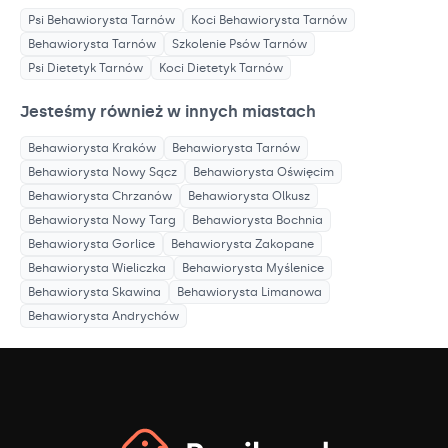
Psi Behawiorysta
Tarnów
Koci Behawiorysta
Tarnów
Behawiorysta
Tarnów
Szkolenie Psów
Tarnów
Psi Dietetyk
Tarnów
Koci Dietetyk
Tarnów
Jesteśmy również w innych miastach
Behawiorysta
Kraków
Behawiorysta
Tarnów
Behawiorysta
Nowy Sącz
Behawiorysta
Oświęcim
Behawiorysta
Chrzanów
Behawiorysta
Olkusz
Behawiorysta
Nowy Targ
Behawiorysta
Bochnia
Behawiorysta
Gorlice
Behawiorysta
Zakopane
Behawiorysta
Wieliczka
Behawiorysta
Myślenice
Behawiorysta
Skawina
Behawiorysta
Limanowa
Behawiorysta
Andrychów