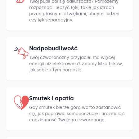
Twój pupil boi się odkurzacza? Pomożemy
rozpoznać i leczyć lęki, takie jak strach
przed głośnymi dźwiękami, obcymi ludźmi
czy lęk separacyjny.
Nadpobudliwość
Twój czworonożny przyjaciel ma więcej
energii niż elektrownia? Znamy kilka trików,
jak sobie z tym poradzić.
Smutek i apatia
Gdy smutek bierze górę warto zastanowić
się, jak poprawić samopoczucie i urozmaicić
codzienność Twojego czworonoga.