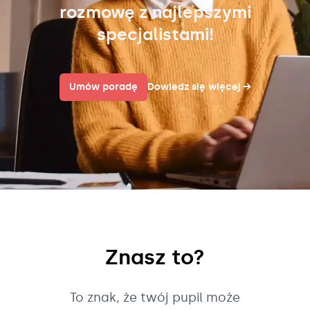
rozmowę z najlepszymi
specjalistami!
Umów poradę
Dowiedz się więcej
→
Znasz to?
To znak, że twój pupil może