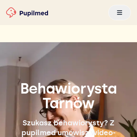
Behawiorysta
Tarnów
Szukasz behawiorysty? Z
pupilmed umówisz wideo-