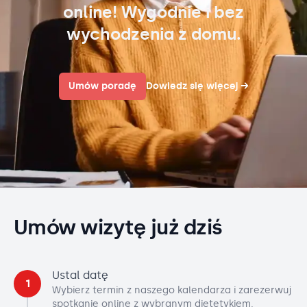
online! Wygodnie i bez
wychodzenia z domu.
Umów poradę
Dowiedz się więcej
→
Umów wizytę już dziś
Ustal datę
1
Wybierz termin z naszego kalendarza i zarezerwuj
spotkanie online z wybranym dietetykiem.