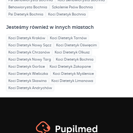
Behawiorysta
Bochnia
Szkolenie Psów
Bochnia
Psi Dietetyk
Bochnia
Koci Dietetyk
Bochnia
Jesteśmy również w innych miastach
Koci Dietetyk
Kraków
Koci Dietetyk
Tarnów
Koci Dietetyk
Nowy Sącz
Koci Dietetyk
Oświęcim
Koci Dietetyk
Chrzanów
Koci Dietetyk
Olkusz
Koci Dietetyk
Nowy Targ
Koci Dietetyk
Bochnia
Koci Dietetyk
Gorlice
Koci Dietetyk
Zakopane
Koci Dietetyk
Wieliczka
Koci Dietetyk
Myślenice
Koci Dietetyk
Skawina
Koci Dietetyk
Limanowa
Koci Dietetyk
Andrychów