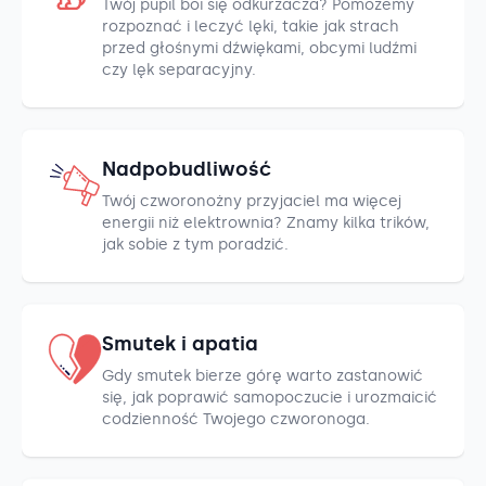
Twój pupil boi się odkurzacza? Pomożemy
rozpoznać i leczyć lęki, takie jak strach
przed głośnymi dźwiękami, obcymi ludźmi
czy lęk separacyjny.
Nadpobudliwość
Twój czworonożny przyjaciel ma więcej
energii niż elektrownia? Znamy kilka trików,
jak sobie z tym poradzić.
Smutek i apatia
Gdy smutek bierze górę warto zastanowić
się, jak poprawić samopoczucie i urozmaicić
codzienność Twojego czworonoga.