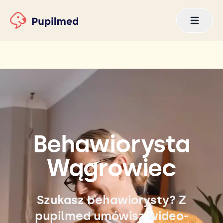
Behawiorysta
Wągrowiec
Szukasz behawiorysty? Z
pupilmed umówisz wideo-