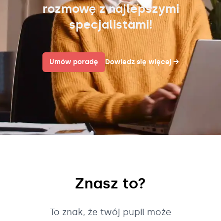
rozmowę z najlepszymi
specjalistami!
Umów poradę
Dowiedz się więcej
→
Znasz to?
To znak, że twój pupil może