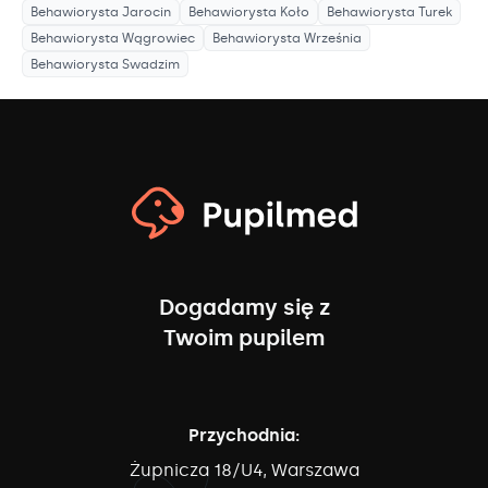
Behawiorysta
Jarocin
Behawiorysta
Koło
Behawiorysta
Turek
Behawiorysta
Wągrowiec
Behawiorysta
Września
Behawiorysta
Swadzim
Dogadamy się z
Twoim pupilem
Przychodnia:
Żupnicza 18/U4, Warszawa