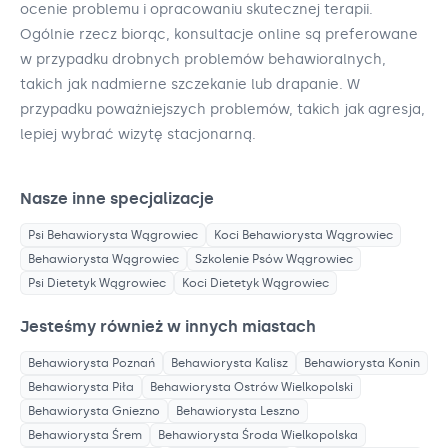
ocenie problemu i opracowaniu skutecznej terapii.
Ogólnie rzecz biorąc, konsultacje online są preferowane
w przypadku drobnych problemów behawioralnych,
takich jak nadmierne szczekanie lub drapanie. W
przypadku poważniejszych problemów, takich jak agresja,
lepiej wybrać wizytę stacjonarną.
Nasze inne specjalizacje
Psi Behawiorysta
Wągrowiec
Koci Behawiorysta
Wągrowiec
Behawiorysta
Wągrowiec
Szkolenie Psów
Wągrowiec
Psi Dietetyk
Wągrowiec
Koci Dietetyk
Wągrowiec
Jesteśmy również w innych miastach
Behawiorysta
Poznań
Behawiorysta
Kalisz
Behawiorysta
Konin
Behawiorysta
Piła
Behawiorysta
Ostrów Wielkopolski
Behawiorysta
Gniezno
Behawiorysta
Leszno
Behawiorysta
Śrem
Behawiorysta
Środa Wielkopolska