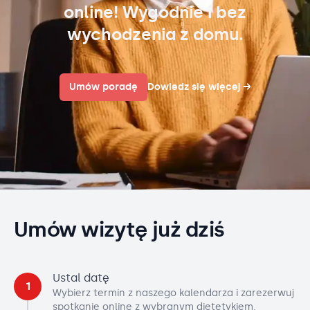
online! Wygodnie i bez
wychodzenia z domu.
Umów poradę
Dowiedz się więcej
→
Umów wizytę już dziś
Ustal datę
1
Wybierz termin z naszego kalendarza i zarezerwuj
spotkanie online z wybranym dietetykiem.