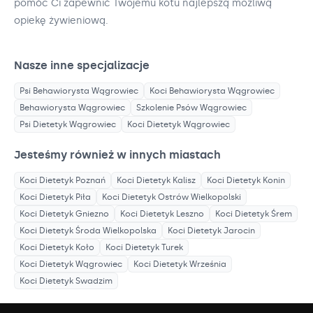
pomóc Ci zapewnić Twojemu kotu najlepszą możliwą
opiekę żywieniową.
Nasze inne specjalizacje
Psi Behawiorysta
Wągrowiec
Koci Behawiorysta
Wągrowiec
Behawiorysta
Wągrowiec
Szkolenie Psów
Wągrowiec
Psi Dietetyk
Wągrowiec
Koci Dietetyk
Wągrowiec
Jesteśmy również w innych miastach
Koci Dietetyk
Poznań
Koci Dietetyk
Kalisz
Koci Dietetyk
Konin
Koci Dietetyk
Piła
Koci Dietetyk
Ostrów Wielkopolski
Koci Dietetyk
Gniezno
Koci Dietetyk
Leszno
Koci Dietetyk
Śrem
Koci Dietetyk
Środa Wielkopolska
Koci Dietetyk
Jarocin
Koci Dietetyk
Koło
Koci Dietetyk
Turek
Koci Dietetyk
Wągrowiec
Koci Dietetyk
Września
Koci Dietetyk
Swadzim