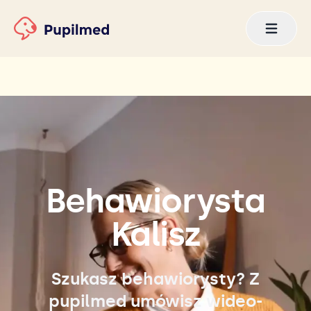
Behawiorysta
Kalisz
Szukasz behawiorysty? Z
pupilmed umówisz wideo-