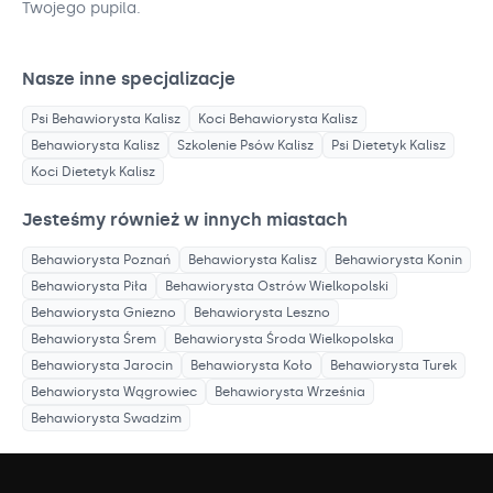
Twojego pupila.
Nasze inne specjalizacje
Psi Behawiorysta
Kalisz
Koci Behawiorysta
Kalisz
Behawiorysta
Kalisz
Szkolenie Psów
Kalisz
Psi Dietetyk
Kalisz
Koci Dietetyk
Kalisz
Jesteśmy również w innych miastach
Behawiorysta
Poznań
Behawiorysta
Kalisz
Behawiorysta
Konin
Behawiorysta
Piła
Behawiorysta
Ostrów Wielkopolski
Behawiorysta
Gniezno
Behawiorysta
Leszno
Behawiorysta
Śrem
Behawiorysta
Środa Wielkopolska
Behawiorysta
Jarocin
Behawiorysta
Koło
Behawiorysta
Turek
Behawiorysta
Wągrowiec
Behawiorysta
Września
Behawiorysta
Swadzim