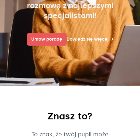
rozmowę z najlepszymi
specjalistami!
Umów poradę
Dowiedz się więcej
→
Znasz to?
To znak, że twój pupil może