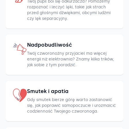
Twój pupil boi się odkurzacza? Pomożemy
rozpoznać i leczyć lęki, takie jak strach
przed głośnymi dźwiękami, obcymi ludźmi
czy lęk separacyjny.
Nadpobudliwość
Twój czworonożny przyjaciel ma więcej
energii niż elektrownia? Znamy kilka trików,
jak sobie z tym poradzić.
Smutek i apatia
Gdy smutek bierze górę warto zastanowić
się, jak poprawić samopoczucie i urozmaicić
codzienność Twojego czworonoga.