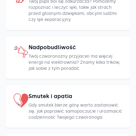
Twój pupil boi się odkurzacza? Pomożemy
rozpoznać i leczyć lęki, takie jak strach
przed głośnymi dźwiękami, obcymi ludźmi
czy lęk separacyjny.
Nadpobudliwość
Twój czworonożny przyjaciel ma więcej
energii niż elektrownia? Znamy kilka trików,
jak sobie z tym poradzić.
Smutek i apatia
Gdy smutek bierze górę warto zastanowić
się, jak poprawić samopoczucie i urozmaicić
codzienność Twojego czworonoga.