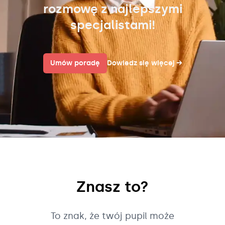
rozmowę z najlepszymi
specjalistami!
Umów poradę
Dowiedz się więcej
→
Znasz to?
To znak, że twój pupil może