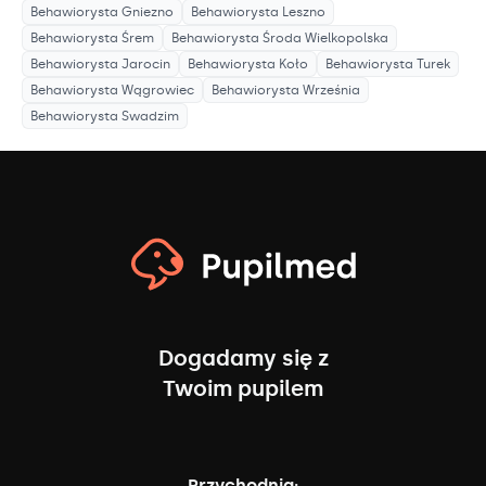
Behawiorysta
Gniezno
Behawiorysta
Leszno
Behawiorysta
Śrem
Behawiorysta
Środa Wielkopolska
Behawiorysta
Jarocin
Behawiorysta
Koło
Behawiorysta
Turek
Behawiorysta
Wągrowiec
Behawiorysta
Września
Behawiorysta
Swadzim
Dogadamy się z
Twoim pupilem
Przychodnia: