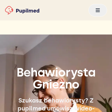
Behawiorysta
Gniezno
Szukasz behawiorysty? Z
pupilmed umówisz wideo-