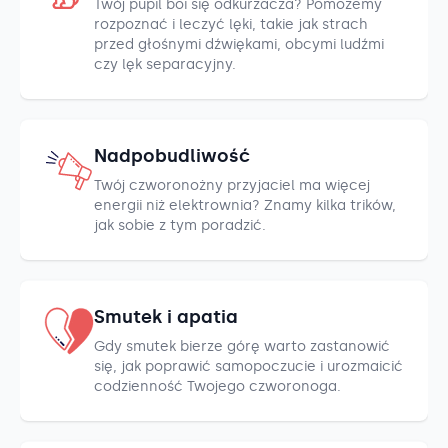
Twój pupil boi się odkurzacza? Pomożemy
rozpoznać i leczyć lęki, takie jak strach
przed głośnymi dźwiękami, obcymi ludźmi
czy lęk separacyjny.
Nadpobudliwość
Twój czworonożny przyjaciel ma więcej
energii niż elektrownia? Znamy kilka trików,
jak sobie z tym poradzić.
Smutek i apatia
Gdy smutek bierze górę warto zastanowić
się, jak poprawić samopoczucie i urozmaicić
codzienność Twojego czworonoga.