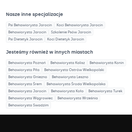
Nasze inne specjalizacje
Psi Behawiorysta
Jarocin
Koci Behawiorysta
Jarocin
Behawiorysta
Jarocin
Szkolenie Psów
Jarocin
Psi Dietetyk
Jarocin
Koci Dietetyk
Jarocin
Jesteśmy również w innych miastach
Behawiorysta
Poznań
Behawiorysta
Kalisz
Behawiorysta
Konin
Behawiorysta
Piła
Behawiorysta
Ostrów Wielkopolski
Behawiorysta
Gniezno
Behawiorysta
Leszno
Behawiorysta
Śrem
Behawiorysta
Środa Wielkopolska
Behawiorysta
Jarocin
Behawiorysta
Koło
Behawiorysta
Turek
Behawiorysta
Wągrowiec
Behawiorysta
Września
Behawiorysta
Swadzim