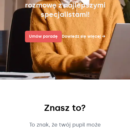
rozmowę z najlepszymi
specjalistami!
Umów poradę
Dowiedz się więcej
→
Znasz to?
To znak, że twój pupil może