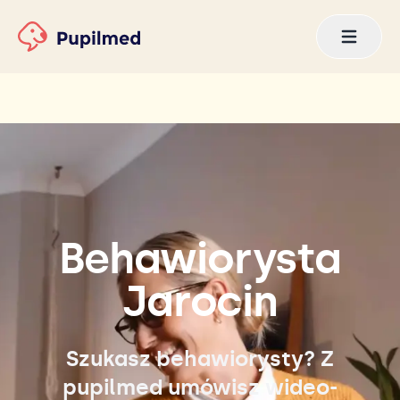
Behawiorysta
Jarocin
Szukasz behawiorysty? Z
pupilmed umówisz wideo-