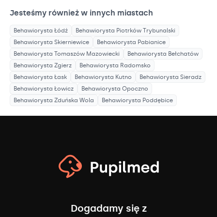
Jesteśmy również w innych miastach
Behawiorysta
Łódź
Behawiorysta
Piotrków Trybunalski
Behawiorysta
Skierniewice
Behawiorysta
Pabianice
Behawiorysta
Tomaszów Mazowiecki
Behawiorysta
Bełchatów
Behawiorysta
Zgierz
Behawiorysta
Radomsko
Behawiorysta
Łask
Behawiorysta
Kutno
Behawiorysta
Sieradz
Behawiorysta
Łowicz
Behawiorysta
Opoczno
Behawiorysta
Zduńska Wola
Behawiorysta
Poddębice
Dogadamy się z