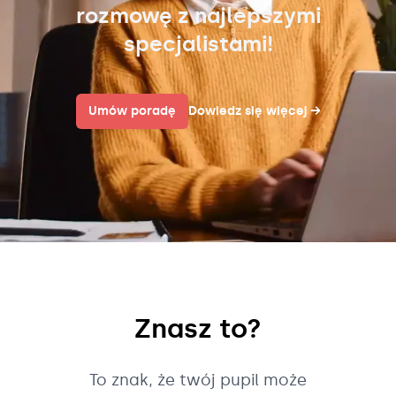
rozmowę z najlepszymi
specjalistami!
Umów poradę
Dowiedz się więcej
→
Znasz to?
To znak, że twój pupil może