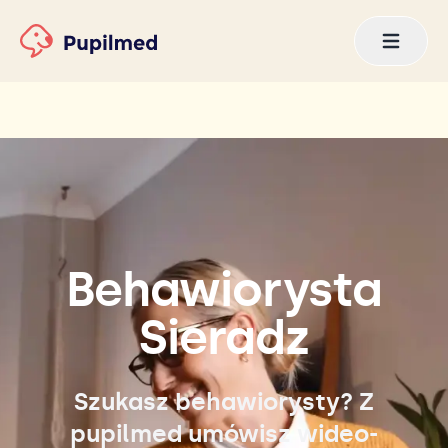
Behawiorysta
Sieradz
Szukasz behawiorysty? Z
pupilmed umówisz wideo-