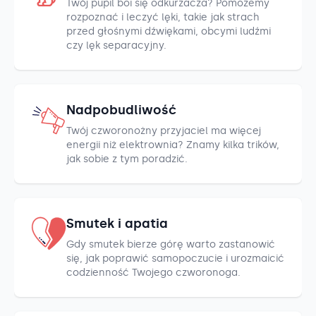
Twój pupil boi się odkurzacza? Pomożemy
rozpoznać i leczyć lęki, takie jak strach
przed głośnymi dźwiękami, obcymi ludźmi
czy lęk separacyjny.
Nadpobudliwość
Twój czworonożny przyjaciel ma więcej
energii niż elektrownia? Znamy kilka trików,
jak sobie z tym poradzić.
Smutek i apatia
Gdy smutek bierze górę warto zastanowić
się, jak poprawić samopoczucie i urozmaicić
codzienność Twojego czworonoga.