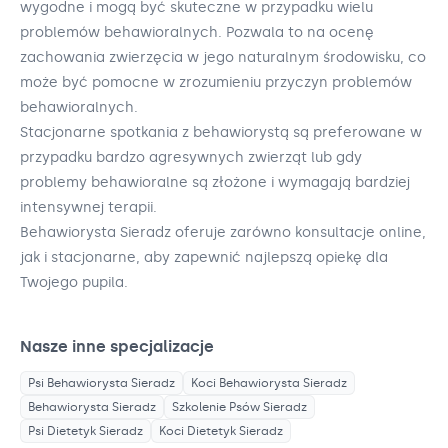
wygodne i mogą być skuteczne w przypadku wielu
problemów behawioralnych. Pozwala to na ocenę
zachowania zwierzęcia w jego naturalnym środowisku, co
może być pomocne w zrozumieniu przyczyn problemów
behawioralnych.
Stacjonarne spotkania z behawiorystą są preferowane w
przypadku bardzo agresywnych zwierząt lub gdy
problemy behawioralne są złożone i wymagają bardziej
intensywnej terapii.
Behawiorysta Sieradz oferuje zarówno konsultacje online,
jak i stacjonarne, aby zapewnić najlepszą opiekę dla
Twojego pupila.
Nasze inne specjalizacje
Psi Behawiorysta
Sieradz
Koci Behawiorysta
Sieradz
Behawiorysta
Sieradz
Szkolenie Psów
Sieradz
Psi Dietetyk
Sieradz
Koci Dietetyk
Sieradz