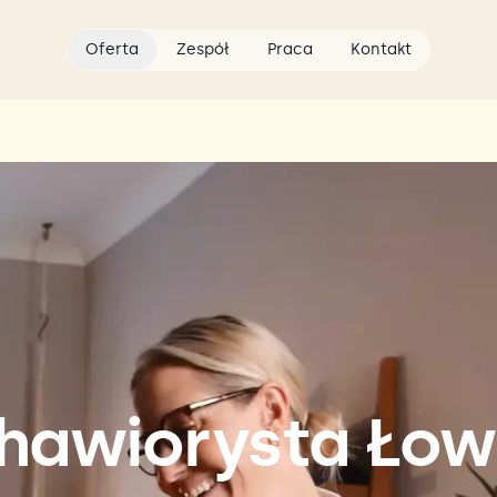
Oferta
Zespół
Praca
Kontakt
hawiorysta Łow