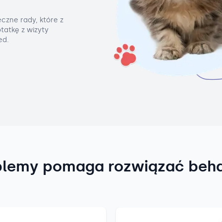
czne rady, które z
tatkę z wizyty
ed.
blemy pomaga rozwiązać beh