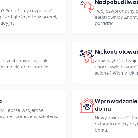
Nadpobudliwo
cza? Pomożemy rozpoznać i
Twój czworonożny pr
h przed głośnymi dźwiękami,
elektrownia? Znamy k
racyjny.
poradzić.
Niekontrolowa
to zastanowić się, jak
Zauważyłeś u Twoje
rozmaicić codzienność
uporczywie czynnośc
ścianę? Wiemy jak 
a
Wprowadzanie 
domu
ć! Lepsze wzajemne
wanie i pomoże w szkoleniu
Nowy zwierzak? Dor
członek rodziny szyb
domu.