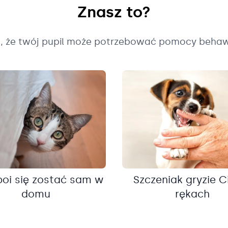
Znasz to?
k, że twój pupil może potrzebować pomocy behaw
boi się zostać sam w
Szczeniak gryzie C
domu
rękach