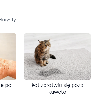
iorysty
ię po
Kot załatwia się poza
kuwetą