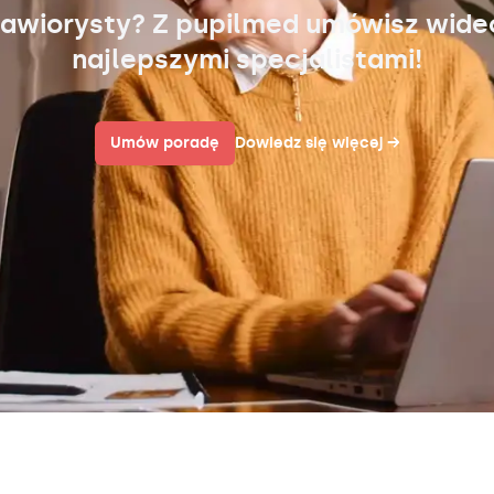
awiorysty? Z pupilmed umówisz wid
najlepszymi specjalistami!
Umów poradę
Dowiedz się więcej
→