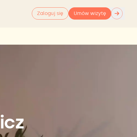
→
Zaloguj się
Umów wizytę
icz