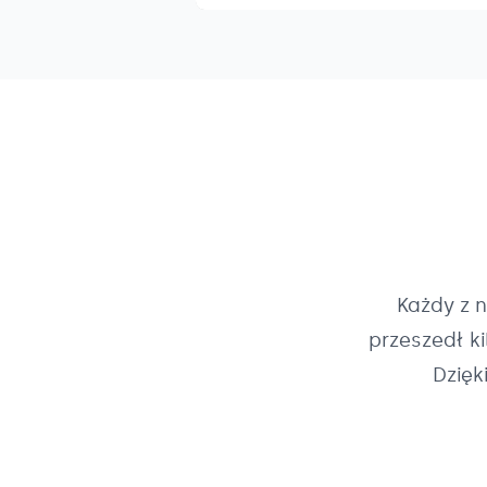
Każdy z 
przeszedł k
Dzięk