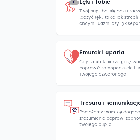
Lęki i fobie
Twój pupil boi się odkurza
leczyć lęki, takie jak strac
obcymi ludźmi czy lęk sepa
Smutek i apatia
Gdy smutek bierze górę war
poprawić samopoczucie i u
Twojego czworonoga.
Tresura i komunikacj
Pomożemy wam się dogada
zrozumienie poprawi zacho
twojego pupila.