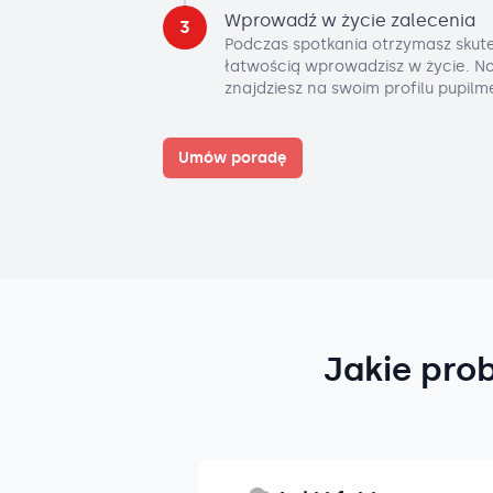
Wprowadź w życie zalecenia
3
Podczas spotkania otrzymasz skute
łatwością wprowadzisz w życie. No
znajdziesz na swoim profilu pupilm
Umów poradę
Jakie pro