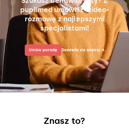
Szukasz behawiorysty? Z
pupilmed umówisz wideo-
rozmowę z najlepszymi
specjalistami!
Umów poradę
Dowiedz się więcej
→
Znasz to?