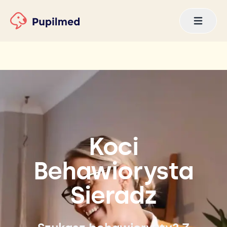
Koci
Behawiorysta
Sieradz