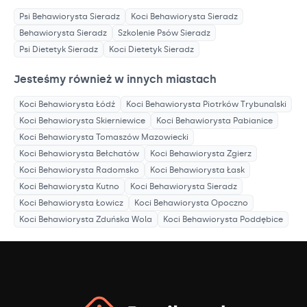
Psi Behawiorysta
Sieradz
Koci Behawiorysta
Sieradz
Behawiorysta
Sieradz
Szkolenie Psów
Sieradz
Psi Dietetyk
Sieradz
Koci Dietetyk
Sieradz
Jesteśmy również w innych miastach
Koci Behawiorysta
Łódź
Koci Behawiorysta
Piotrków Trybunalski
Koci Behawiorysta
Skierniewice
Koci Behawiorysta
Pabianice
Koci Behawiorysta
Tomaszów Mazowiecki
Koci Behawiorysta
Bełchatów
Koci Behawiorysta
Zgierz
Koci Behawiorysta
Radomsko
Koci Behawiorysta
Łask
Koci Behawiorysta
Kutno
Koci Behawiorysta
Sieradz
Koci Behawiorysta
Łowicz
Koci Behawiorysta
Opoczno
Koci Behawiorysta
Zduńska Wola
Koci Behawiorysta
Poddębice