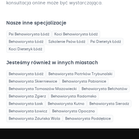
konsultacja online może być wystarczająca.
Nasze inne specjalizacje
Psi Behawiorysta
Łódź
Koci Behawiorysta
Łódź
Behawiorysta
Łódź
Szkolenie Psów
Łódź
Psi Dietetyk
Łódź
Koci Dietetyk
Łódź
Jesteśmy również w innych miastach
Behawiorysta
Łódź
Behawiorysta
Piotrków Trybunalski
Behawiorysta
Skierniewice
Behawiorysta
Pabianice
Behawiorysta
Tomaszów Mazowiecki
Behawiorysta
Bełchatów
Behawiorysta
Zgierz
Behawiorysta
Radomsko
Behawiorysta
Łask
Behawiorysta
Kutno
Behawiorysta
Sieradz
Behawiorysta
Łowicz
Behawiorysta
Opoczno
Behawiorysta
Zduńska Wola
Behawiorysta
Poddębice