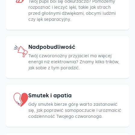
Twój pupil boi się odkurzacza? Pomożemy
rozpoznać i leczyć lęki, takie jak strach
przed głośnymi dźwiękami, obcymi ludźmi
czy lęk separacyjny.
Nadpobudliwość
Twój czworonożny przyjaciel ma więcej
energii niż elektrownia? Znamy kilka trików,
jak sobie z tym poradzić.
Smutek i apatia
Gdy smutek bierze górę warto zastanowić
się, jak poprawić samopoczucie i urozmaicić
codzienność Twojego czworonoga.