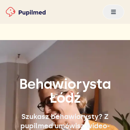
Behawiorysta
Łódź
Szukasz behawiorysty? Z
pupilmed umówisz wideo-