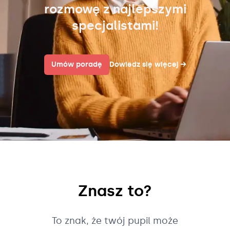
rozmowę z najlepszymi
specjalistami!
Umów poradę
Dowiedz się więcej
→
Znasz to?
To znak, że twój pupil może