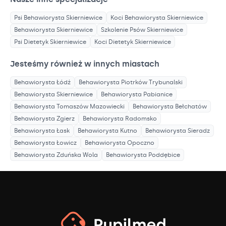
Psi Behawiorysta
Skierniewice
Koci Behawiorysta
Skierniewice
Behawiorysta
Skierniewice
Szkolenie Psów
Skierniewice
Psi Dietetyk
Skierniewice
Koci Dietetyk
Skierniewice
Jesteśmy również w innych miastach
Behawiorysta
Łódź
Behawiorysta
Piotrków Trybunalski
Behawiorysta
Skierniewice
Behawiorysta
Pabianice
Behawiorysta
Tomaszów Mazowiecki
Behawiorysta
Bełchatów
Behawiorysta
Zgierz
Behawiorysta
Radomsko
Behawiorysta
Łask
Behawiorysta
Kutno
Behawiorysta
Sieradz
Behawiorysta
Łowicz
Behawiorysta
Opoczno
Behawiorysta
Zduńska Wola
Behawiorysta
Poddębice