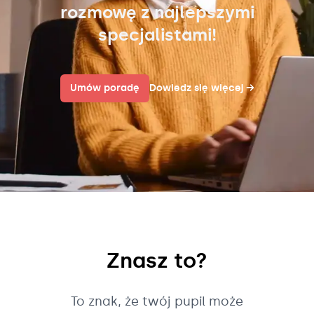
rozmowę z najlepszymi
specjalistami!
Umów poradę
Dowiedz się więcej
→
Znasz to?
To znak, że twój pupil może