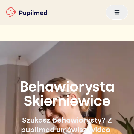
Behawiorysta
Skierniewice
Szukasz behawiorysty? Z
pupilmed umówisz wideo-