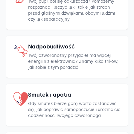
Twój pupil boi się odkurzacza? Pomożemy
rozpoznać i leczyć lęki, takie jak strach
przed głośnymi dźwiękami, obcymi ludźmi
czy lęk separacyjny.
Nadpobudliwość
Twój czworonożny przyjaciel ma więcej
energii niż elektrownia? Znamy kilka trików,
jak sobie z tym poradzić.
Smutek i apatia
Gdy smutek bierze górę warto zastanowić
się, jak poprawić samopoczucie i urozmaicić
codzienność Twojego czworonoga.