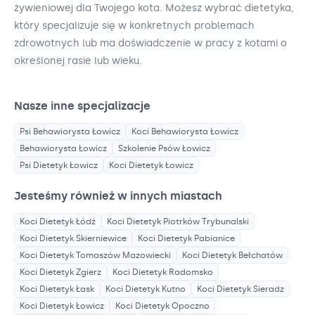
żywieniowej dla Twojego kota. Możesz wybrać dietetyka,
który specjalizuje się w konkretnych problemach
zdrowotnych lub ma doświadczenie w pracy z kotami o
określonej rasie lub wieku.
Nasze inne specjalizacje
Psi Behawiorysta
Łowicz
Koci Behawiorysta
Łowicz
Behawiorysta
Łowicz
Szkolenie Psów
Łowicz
Psi Dietetyk
Łowicz
Koci Dietetyk
Łowicz
Jesteśmy również w innych miastach
Koci Dietetyk
Łódź
Koci Dietetyk
Piotrków Trybunalski
Koci Dietetyk
Skierniewice
Koci Dietetyk
Pabianice
Koci Dietetyk
Tomaszów Mazowiecki
Koci Dietetyk
Bełchatów
Koci Dietetyk
Zgierz
Koci Dietetyk
Radomsko
Koci Dietetyk
Łask
Koci Dietetyk
Kutno
Koci Dietetyk
Sieradz
Koci Dietetyk
Łowicz
Koci Dietetyk
Opoczno