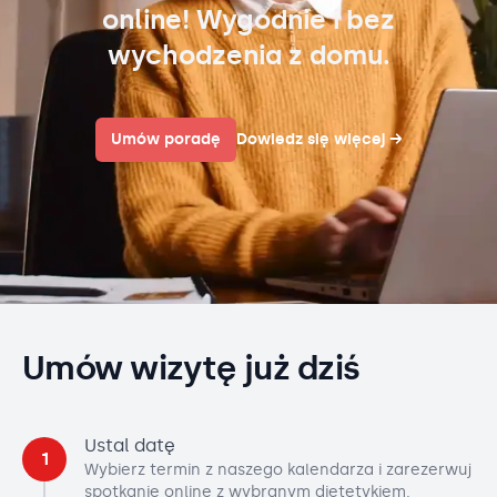
online! Wygodnie i bez
wychodzenia z domu.
Umów poradę
Dowiedz się więcej
→
Umów wizytę już dziś
Ustal datę
1
Wybierz termin z naszego kalendarza i zarezerwuj
spotkanie online z wybranym dietetykiem.