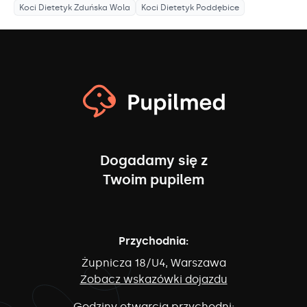
Koci Dietetyk
Zduńska Wola
Koci Dietetyk
Poddębice
Dogadamy się z
Twoim pupilem
Przychodnia:
Żupnicza 18/U4, Warszawa
Zobacz wskazówki dojazdu
Godziny otwarcia przychodni: