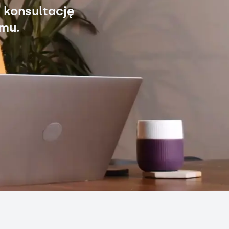
 konsultację
omu.