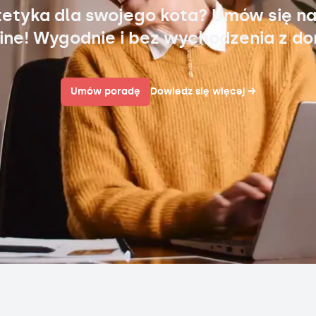
tetyka dla swojego kota? Umów się na
ine! Wygodnie i bez wychodzenia z d
Umów poradę
Dowiedz się więcej
→