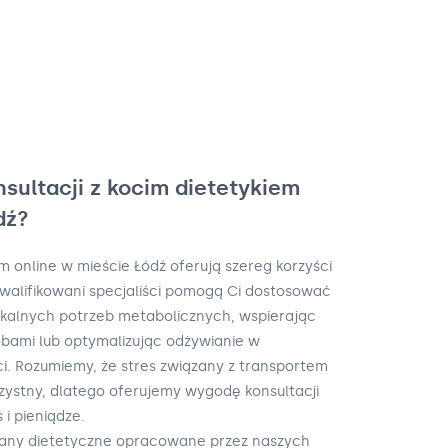
nsultacji z kocim dietetykiem
dź?
m online w mieście Łódź oferują szereg korzyści
ykwalifikowani specjaliści pomogą Ci dostosować
ikalnych potrzeb metabolicznych, wspierając
bami lub optymalizując odżywianie w
i. Rozumiemy, że stres związany z transportem
rzystny, dlatego oferujemy wygodę konsultacji
 i pieniądze.
lany dietetyczne opracowane przez naszych