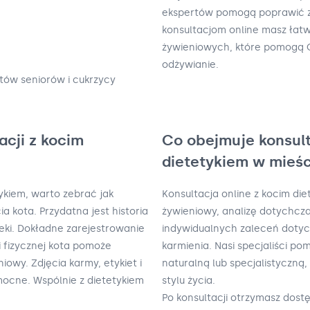
ekspertów pomogą poprawić zd
konsultacjom online masz łat
żywieniowych, które pomogą 
odżywianie.
tów seniorów i cukrzycy
acji z kocim
Co obejmuje konsult
dietetykiem w mieśc
tykiem, warto zebrać jak
Konsultacja online z kocim di
cia kota. Przydatna jest historia
żywieniowy, analizę dotychcz
eki. Dokładne zarejestrowanie
indywidualnych zaleceń dotycz
fizycznej kota pomoże
karmienia. Nasi specjaliści po
owy. Zdjęcia karmy, etykiet i
naturalną lub specjalistyczną
cne. Wspólnie z dietetykiem
stylu życia.
Po konsultacji otrzymasz dost