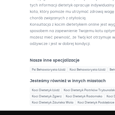
tych informacji dietetyk opracuje indywidualn
kota, który pomoże mu utrzymać zdrową wagę 
chorób związanych z otyłością.
Konsultacja z kocim dietetykiem online jest w
sposobem na zapewnienie Twojemu kotu optymal
możesz mieć pewność, że Twój kot otrzymuje ws
odżywcze i jest w dobrej kondycji.
Nasze inne specjalizacje
Psi Behawiorysta
Łódź
Koci Behawiorysta
Łódź
Beh
Jesteśmy również w innych miastach
Koci Dietetyk
Łódź
Koci Dietetyk
Piotrków Trybunalsk
Koci Dietetyk
Zgierz
Koci Dietetyk
Radomsko
Koci 
Koci Dietetyk
Zduńska Wola
Koci Dietetyk
Poddębice