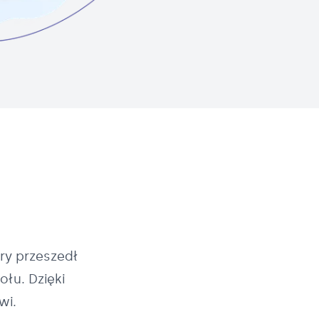
ry przeszedł
łu. Dzięki
wi.