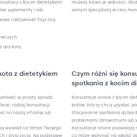
nsultacji z kocim dietetykiem:
możesz łatwo je wdrożyć. Moż
ie suplementy i leki.
samym specjalistą w celu mon
iowe i aktywność fizyczną
żywczych.
e dla kota.
kota z dietetykiem
Czym różni się kons
spotkania z kocim d
 umówić w prosty sposób.
Konsultacje online z kocim die
brać rodzaj konsultacji,
kotów, którzy chcą uzyskać p
ć na naszą infolinię lub
Stacjonarne spotkania są bar
problemami zdrowotnymi lub w
Tobą wywiad na temat Twojego
Konsultacje online pozwalają 
h i stylu życia. Na podstawie
co może wpłynąć na jakość op