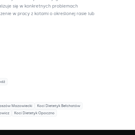
alizuje się w konkretnych problemach
nie w pracy z kotami o określonej rasie lub
ódź
aszów Mazowiecki
Koci Dietetyk
Bełchatów
owicz
Koci Dietetyk
Opoczno