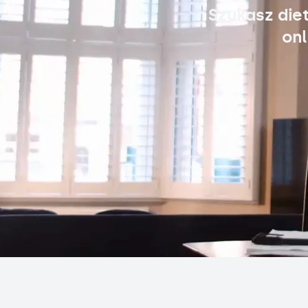
Szukasz die
onl