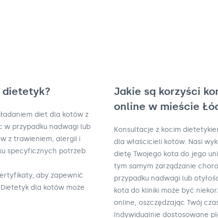
i dietetyk?
Jakie są korzyści ko
online w mieście Łó
układaniem diet dla kotów z
 w przypadku nadwagi lub
Konsultacje z kocim dietetykie
 z trawieniem, alergii i
dla właścicieli kotów. Nasi w
ku specyficznych potrzeb
dietę Twojego kota do jego un
tym samym zarządzanie choro
ertyfikaty, aby zapewnić
przypadku nadwagi lub otyłośc
 Dietetyk dla kotów może
kota do kliniki może być nieko
online, oszczędzając Twój czas
Indywidualnie dostosowane p