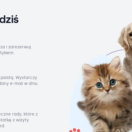
dziś
za i zarezerwuj
tykiem.
jalistą. Wystarczy
odany e-mail w dniu
czne rady, które z
tatkę z wizyty
ed.