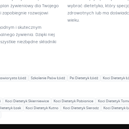
y plan żywieniowy dla Twojego
wybrać dietetyka, który specj
i zapobiegnie rozwojowi
zdrowotnych lub ma doświadcze
wieku.
ygodnym i skutecznym
nego żywienia. Dzięki niej
zystkie niezbędne składniki
awiorysta
Łódź
Szkolenie Psów
Łódź
Psi Dietetyk
Łódź
Koci Dietetyk
Ł
i
Koci Dietetyk
Skierniewice
Koci Dietetyk
Pabianice
Koci Dietetyk
Tom
Dietetyk
Łask
Koci Dietetyk
Kutno
Koci Dietetyk
Sieradz
Koci Dietetyk
Ł