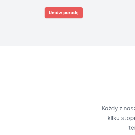
Umów poradę
Każdy z na
kilku sto
te