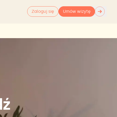
→
Zaloguj się
Umów wizytę
dź