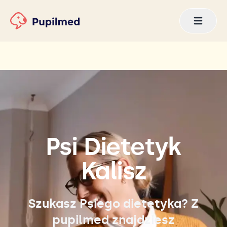
Psi Dietetyk
Kalisz
Szukasz Psiego dietetyka? Z
pupilmed znajdziesz