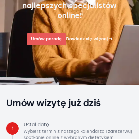
najlepszych specjalistów
online!
Umów poradę
Dowiedz się więcej
→
Umów wizytę już dziś
Ustal datę
1
Wybierz termin z naszego kalendarza i zarezerwuj
spotkanie online z wybranym dietetykiem.