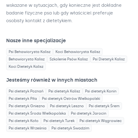
wskazane w sytuacjach, gdy konieczne jest dokładne
badanie fizyczne psa lub gdy właściciel preferuje
osobisty kontakt z dietetykiem.
Nasze inne specjalizacje
Psi Behawiorysta
Kalisz
Koci Behawiorysta
Kalisz
Behawiorysta
Kalisz
Szkolenie Psów
Kalisz
Psi Dietetyk
Kalisz
Koci Dietetyk
Kalisz
Jesteśmy również w innych miastach
Psi dietetyk
Poznań
Psi dietetyk
Kalisz
Psi dietetyk
Konin
Psi dietetyk
Piła
Psi dietetyk
Ostrów Wielkopolski
Psi dietetyk
Gniezno
Psi dietetyk
Leszno
Psi dietetyk
Śrem
Psi dietetyk
Środa Wielkopolska
Psi dietetyk
Jarocin
Psi dietetyk
Koło
Psi dietetyk
Turek
Psi dietetyk
Wągrowiec
Psi dietetyk
Września
Psi dietetyk
Swadzim