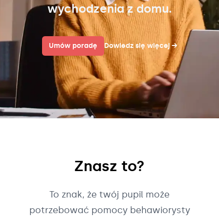
wychodzenia z domu.
Umów poradę
Dowiedz się więcej
→
Znasz to?
To znak, że twój pupil może
potrzebować pomocy behawiorysty