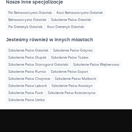
Nasze inne specjalizacje
Psi Behawiorysta
Gdańsk
Koci Behawiorysta
Gdańsk
Behawiorysta
Gdańsk
Szkolenie Psów
Gdańsk
Psi Dietetyk
Gdańsk
Koci Dietetyk
Gdańsk
Jesteśmy również w innych miastach
Szkolenie Psów
Gdańsk
Szkolenie Psów
Gdynia
Szkolenie Psów
Słupsk
Szkolenie Psów
Tczew
Szkolenie Psów
Starogard Gdański
Szkolenie Psów
Wejherowo
Szkolenie Psów
Rumia
Szkolenie Psów
Sopot
Szkolenie Psów
Chojnice
Szkolenie Psów
Malbork
Szkolenie Psów
Lębork
Szkolenie Psów
Kwidzyn
Szkolenie Psów
Puck
Szkolenie Psów
Kościerzyna
Szkolenie Psów
Ustka