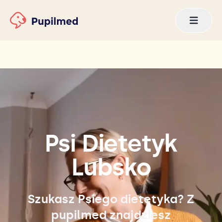
Psi Dietetyk
Lubsko
Szukasz Psiego dietetyka? Z
pupilmed znajdziesz