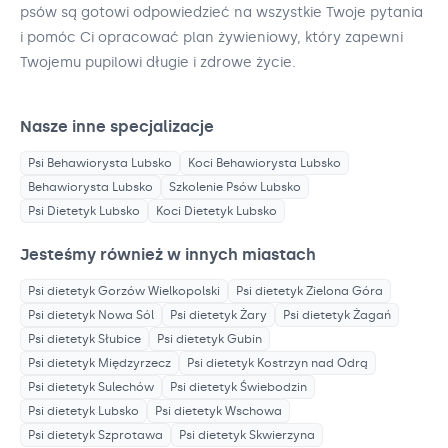
psów są gotowi odpowiedzieć na wszystkie Twoje pytania
i pomóc Ci opracować plan żywieniowy, który zapewni
Twojemu pupilowi długie i zdrowe życie.
Nasze inne specjalizacje
Psi Behawiorysta
Lubsko
Koci Behawiorysta
Lubsko
Behawiorysta
Lubsko
Szkolenie Psów
Lubsko
Psi Dietetyk
Lubsko
Koci Dietetyk
Lubsko
Jesteśmy również w innych miastach
Psi dietetyk
Gorzów Wielkopolski
Psi dietetyk
Zielona Góra
Psi dietetyk
Nowa Sól
Psi dietetyk
Żary
Psi dietetyk
Żagań
Psi dietetyk
Słubice
Psi dietetyk
Gubin
Psi dietetyk
Międzyrzecz
Psi dietetyk
Kostrzyn nad Odrą
Psi dietetyk
Sulechów
Psi dietetyk
Świebodzin
Psi dietetyk
Lubsko
Psi dietetyk
Wschowa
Psi dietetyk
Szprotawa
Psi dietetyk
Skwierzyna