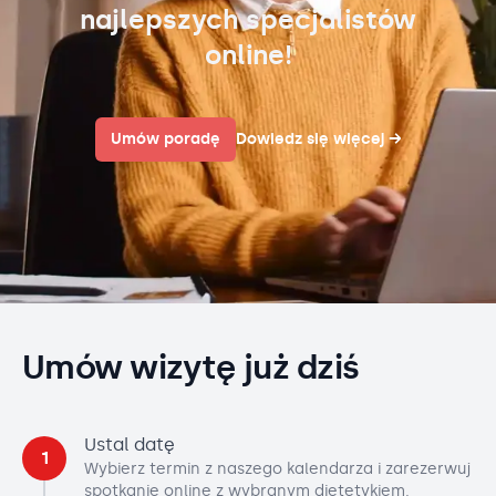
najlepszych specjalistów
online!
Umów poradę
Dowiedz się więcej
→
Umów wizytę już dziś
Ustal datę
1
Wybierz termin z naszego kalendarza i zarezerwuj
spotkanie online z wybranym dietetykiem.