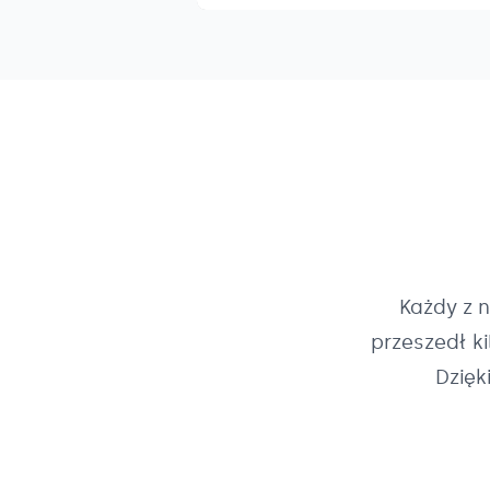
Każdy z 
przeszedł k
Dzięk