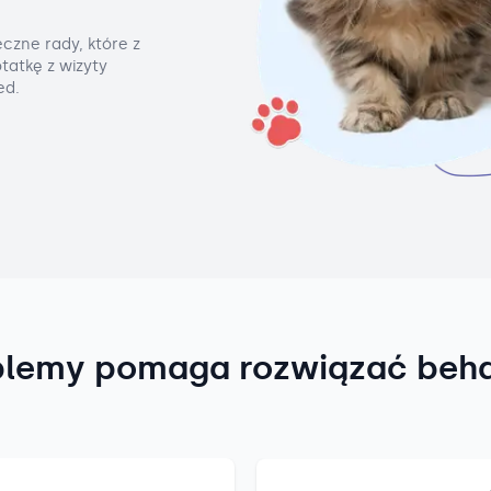
czne rady, które z
tatkę z wizyty
ed.
blemy pomaga rozwiązać beh