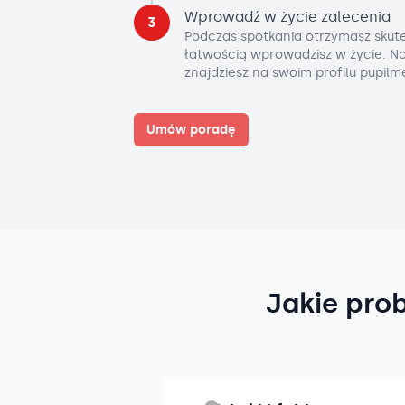
Wprowadź w życie zalecenia
3
Podczas spotkania otrzymasz skute
łatwością wprowadzisz w życie. No
znajdziesz na swoim profilu pupilm
Umów poradę
Jakie pro