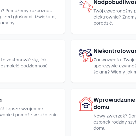
Nadpobudliwo
cza? Pomożemy rozpoznać i
Twój czworonożny pr
h przed głośnymi dźwiękami,
elektrownia? Znamy k
racyjny.
poradzić.
Niekontrolowa
to zastanowić się, jak
Zauważyłeś u Twoje
rozmaicić codzienność
uporczywie czynnośc
ścianę? Wiemy jak 
a
Wprowadzanie 
domu
ć! Lepsze wzajemne
wanie i pomoże w szkoleniu
Nowy zwierzak? Dor
członek rodziny szyb
domu.