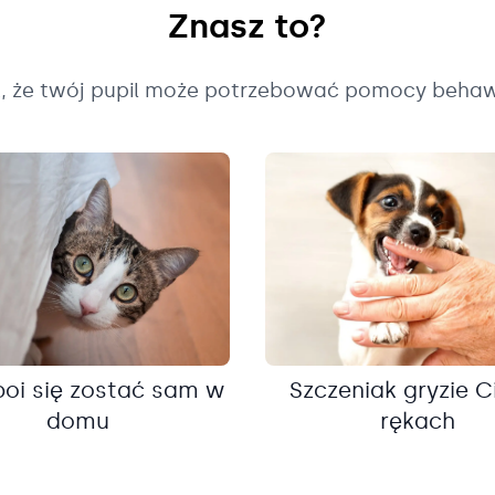
Znasz to?
k, że twój pupil może potrzebować pomocy behaw
boi się zostać sam w
Szczeniak gryzie C
domu
rękach