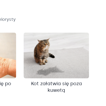
iorysty
ię po
Kot załatwia się poza
kuwetą