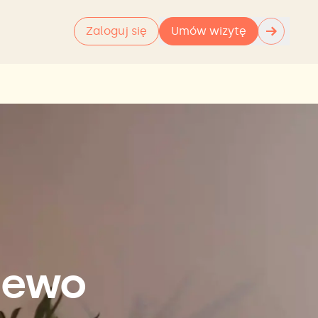
→
Zaloguj się
Umów wizytę
jewo