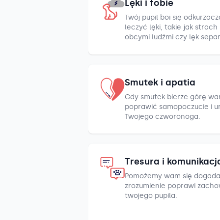
Lęki i fobie
Twój pupil boi się odkurza
leczyć lęki, takie jak strac
obcymi ludźmi czy lęk sepa
Smutek i apatia
Gdy smutek bierze górę war
poprawić samopoczucie i u
Twojego czworonoga.
Tresura i komunikacj
Pomożemy wam się dogada
zrozumienie poprawi zacho
twojego pupila.