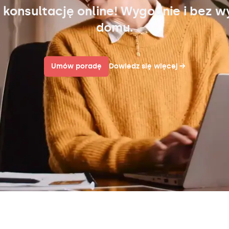
 konsultację online! Wygodnie i bez w
domu.
Umów poradę
Dowiedz się więcej
→