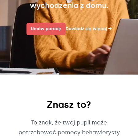
wychodzenia z domu.
Umów poradę
Dowiedz się więcej
→
Znasz to?
To znak, że twój pupil może
potrzebować pomocy behawiorysty