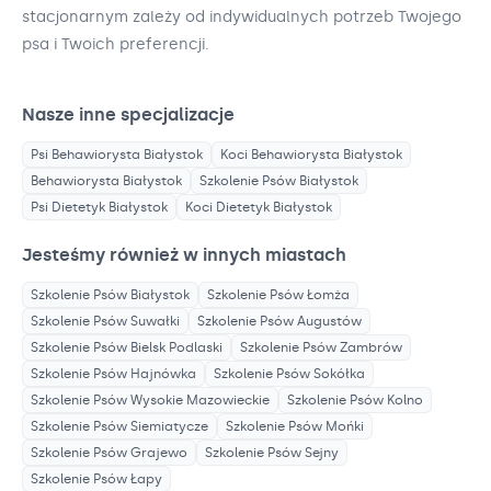
stacjonarnym zależy od indywidualnych potrzeb Twojego
psa i Twoich preferencji.
Nasze inne specjalizacje
Psi Behawiorysta
Białystok
Koci Behawiorysta
Białystok
Behawiorysta
Białystok
Szkolenie Psów
Białystok
Psi Dietetyk
Białystok
Koci Dietetyk
Białystok
Jesteśmy również w innych miastach
Szkolenie Psów
Białystok
Szkolenie Psów
Łomża
Szkolenie Psów
Suwałki
Szkolenie Psów
Augustów
Szkolenie Psów
Bielsk Podlaski
Szkolenie Psów
Zambrów
Szkolenie Psów
Hajnówka
Szkolenie Psów
Sokółka
Szkolenie Psów
Wysokie Mazowieckie
Szkolenie Psów
Kolno
Szkolenie Psów
Siemiatycze
Szkolenie Psów
Mońki
Szkolenie Psów
Grajewo
Szkolenie Psów
Sejny
Szkolenie Psów
Łapy