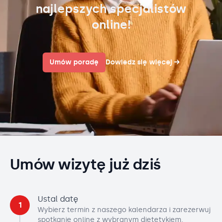
najlepszych specjalistów
online!
Umów poradę
Dowiedz się więcej
→
Umów wizytę już dziś
Ustal datę
1
Wybierz termin z naszego kalendarza i zarezerwuj
spotkanie online z wybranym dietetykiem.