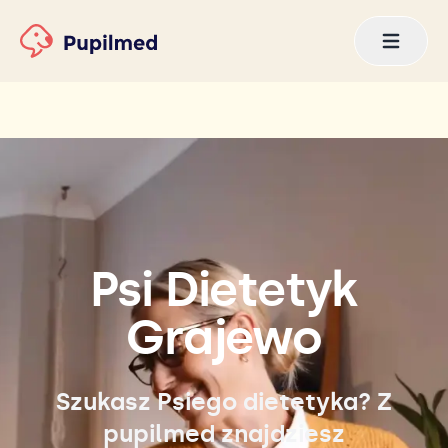
Psi Dietetyk
Grajewo
Szukasz Psiego dietetyka? Z
pupilmed znajdziesz