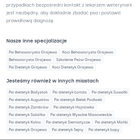
przypadkach bezpośredni kontakt z lekarzem weterynarii
jest niezbędny, aby dokładnie zbadać psa i postawić
prawidłową diagnozę.
Nasze inne specjalizacje
Psi Behawiorysta
Grajewo
Koci Behawiorysta
Grajewo
Behawiorysta
Grajewo
Szkolenie Psów
Grajewo
Psi Dietetyk
Grajewo
Koci Dietetyk
Grajewo
Jesteśmy również w innych miastach
Psi dietetyk
Białystok
Psi dietetyk
Łomża
Psi dietetyk
Suwałki
Psi dietetyk
Augustów
Psi dietetyk
Bielsk Podlaski
Psi dietetyk
Zambrów
Psi dietetyk
Hajnówka
Psi dietetyk
Sokółka
Psi dietetyk
Wysokie Mazowieckie
Psi dietetyk
Kolno
Psi dietetyk
Siemiatycze
Psi dietetyk
Mońki
Psi dietetyk
Grajewo
Psi dietetyk
Sejny
Psi dietetyk
Łapy