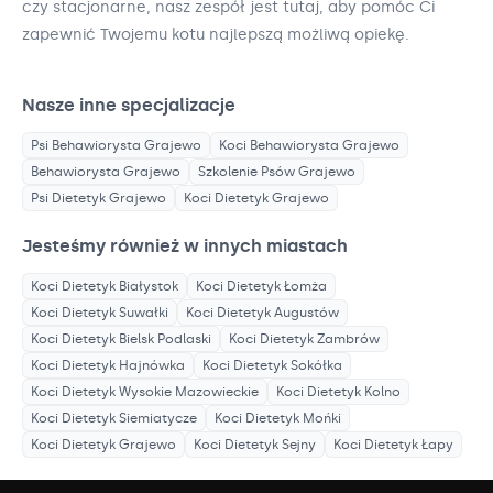
czy stacjonarne, nasz zespół jest tutaj, aby pomóc Ci
zapewnić Twojemu kotu najlepszą możliwą opiekę.
Nasze inne specjalizacje
Psi Behawiorysta
Grajewo
Koci Behawiorysta
Grajewo
Behawiorysta
Grajewo
Szkolenie Psów
Grajewo
Psi Dietetyk
Grajewo
Koci Dietetyk
Grajewo
Jesteśmy również w innych miastach
Koci Dietetyk
Białystok
Koci Dietetyk
Łomża
Koci Dietetyk
Suwałki
Koci Dietetyk
Augustów
Koci Dietetyk
Bielsk Podlaski
Koci Dietetyk
Zambrów
Koci Dietetyk
Hajnówka
Koci Dietetyk
Sokółka
Koci Dietetyk
Wysokie Mazowieckie
Koci Dietetyk
Kolno
Koci Dietetyk
Siemiatycze
Koci Dietetyk
Mońki
Koci Dietetyk
Grajewo
Koci Dietetyk
Sejny
Koci Dietetyk
Łapy