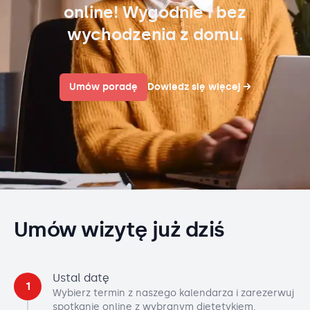
online! Wygodnie i bez
wychodzenia z domu.
Umów poradę
Dowiedz się więcej
→
Umów wizytę już dziś
Ustal datę
1
Wybierz termin z naszego kalendarza i zarezerwuj
spotkanie online z wybranym dietetykiem.