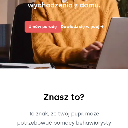
wychodzenia z domu.
Umów poradę
Dowiedz się więcej
→
Znasz to?
To znak, że twój pupil może
potrzebować pomocy behawiorysty