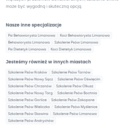
może być wygodną i skuteczną opcją.
Nasze inne specjalizacje
Psi Behawiorysta
Limanowa
Koci Behawiorysta
Limanowa
Behawiorysta
Limanowa
Szkolenie Psów
Limanowa
Psi Dietetyk
Limanowa
Koci Dietetyk
Limanowa
Jesteśmy również w innych miastach
Szkolenie Psów
Kraków
Szkolenie Psów
Tarnów
Szkolenie Psów
Nowy Sącz
Szkolenie Psów
Oświęcim
Szkolenie Psów
Chrzanów
Szkolenie Psów
Olkusz
Szkolenie Psów
Nowy Targ
Szkolenie Psów
Bochnia
Szkolenie Psów
Gorlice
Szkolenie Psów
Zakopane
Szkolenie Psów
Wieliczka
Szkolenie Psów
Myślenice
Szkolenie Psów
Skawina
Szkolenie Psów
Limanowa
Szkolenie Psów
Andrychów