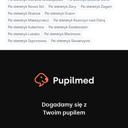
Psi dietetyk
Nowa Sól
Psi dietetyk
Żary
Psi dietetyk
Żagań
Psi dietetyk
Słubice
Psi dietetyk
Gubin
Psi dietetyk
Międzyrzecz
Psi dietetyk
Kostrzyn nad Odrą
Psi dietetyk
Sulechów
Psi dietetyk
Świebodzin
Psi dietetyk
Lubsko
Psi dietetyk
Wschowa
Psi dietetyk
Szprotawa
Psi dietetyk
Skwierzyna
Dogadamy się z
Twoim pupilem