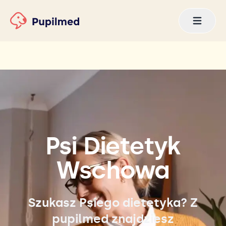
Psi Dietetyk
Wschowa
Szukasz Psiego dietetyka? Z
pupilmed znajdziesz