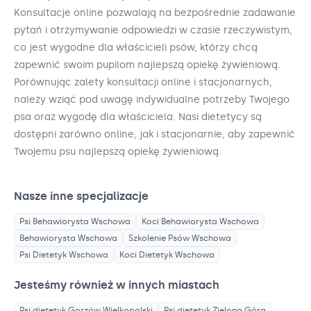
Konsultacje online pozwalają na bezpośrednie zadawanie
pytań i otrzymywanie odpowiedzi w czasie rzeczywistym,
co jest wygodne dla właścicieli psów, którzy chcą
zapewnić swoim pupilom najlepszą opiekę żywieniową.
Porównując zalety konsultacji online i stacjonarnych,
należy wziąć pod uwagę indywidualne potrzeby Twojego
psa oraz wygodę dla właściciela. Nasi dietetycy są
dostępni zarówno online, jak i stacjonarnie, aby zapewnić
Twojemu psu najlepszą opiekę żywieniową.
Nasze inne specjalizacje
Psi Behawiorysta
Wschowa
Koci Behawiorysta
Wschowa
Behawiorysta
Wschowa
Szkolenie Psów
Wschowa
Psi Dietetyk
Wschowa
Koci Dietetyk
Wschowa
Jesteśmy również w innych miastach
Psi dietetyk
Gorzów Wielkopolski
Psi dietetyk
Zielona Góra