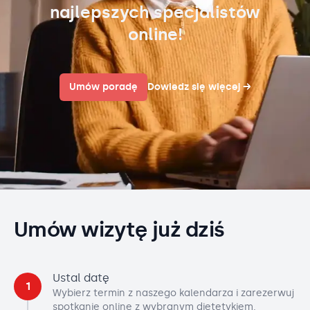
najlepszych specjalistów
online!
Umów poradę
Dowiedz się więcej
→
Umów wizytę już dziś
Ustal datę
1
Wybierz termin z naszego kalendarza i zarezerwuj
spotkanie online z wybranym dietetykiem.