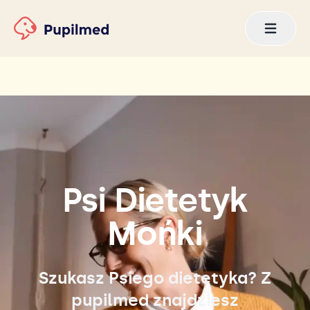
Psi Dietetyk
Mońki
Szukasz Psiego dietetyka? Z
pupilmed znajdziesz