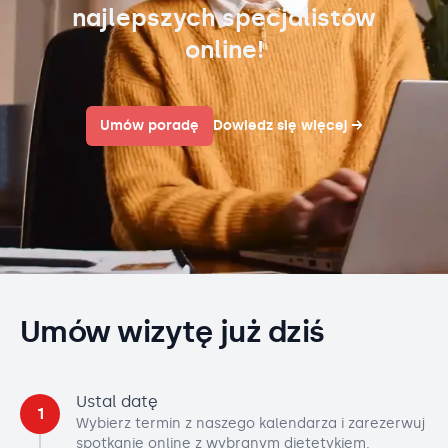
najlepszych specjalistów
online!
Umów poradę
Dowiedz się więcej
→
Umów wizytę już dziś
Ustal datę
1
Wybierz termin z naszego kalendarza i zarezerwuj
spotkanie online z wybranym dietetykiem.