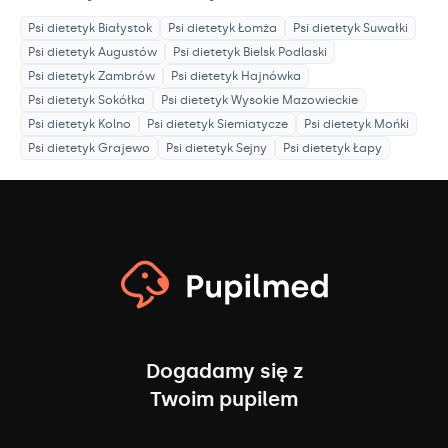
Psi dietetyk
Białystok
Psi dietetyk
Łomża
Psi dietetyk
Suwałki
Psi dietetyk
Augustów
Psi dietetyk
Bielsk Podlaski
Psi dietetyk
Zambrów
Psi dietetyk
Hajnówka
Psi dietetyk
Sokółka
Psi dietetyk
Wysokie Mazowieckie
Psi dietetyk
Kolno
Psi dietetyk
Siemiatycze
Psi dietetyk
Mońki
Psi dietetyk
Grajewo
Psi dietetyk
Sejny
Psi dietetyk
Łapy
Dogadamy się z
Twoim pupilem