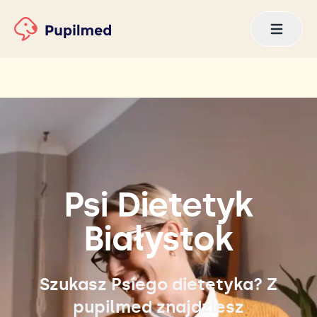
Psi Dietetyk
Białystok
Szukasz Psiego dietetyka? Z
pupilmed znajdziesz