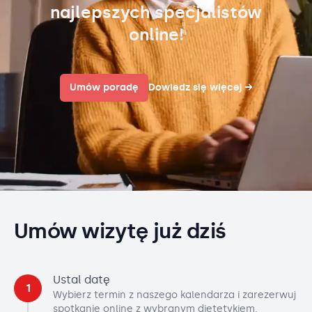
najlepszych specjalistów
online!
Umów poradę
Dowiedz się więcej
→
Umów wizytę już dziś
Ustal datę
1
Wybierz termin z naszego kalendarza i zarezerwuj
spotkanie online z wybranym dietetykiem.