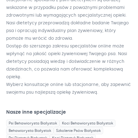
wskazane w przypadku psów z poważnymi problemami
zdrowotnymi lub wymagających specjalistycznej opieki.
Nasi dietetycy przeprowadzą dokładne badanie Twojego
psa i opracują indywidualny plan żywieniowy, który
pomoże mu wrócić do zdrowia.
Dostęp do szerszego zakresu specjalistów online może
wpłynąć na jakość opieki żywieniowej Twojego psa. Nasi
dietetycy posiadają wiedzę i doświadczenie w różnych
dziedzinach, co pozwala nam oferować kompleksową
opiekę.
Wybierz konsultacje online lub stacjonarne, aby zapewnić
swojemu psu najlepszą opiekę żywieniową.
Nasze inne specjalizacje
Psi Behawiorysta
Białystok
Koci Behawiorysta
Białystok
Behawiorysta
Białystok
Szkolenie Psów
Białystok
Psi Dietetyk
Białystok
Koci Dietetyk
Białystok