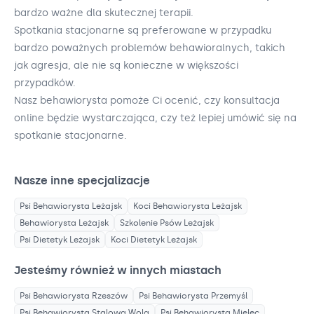
bardzo ważne dla skutecznej terapii.
Spotkania stacjonarne są preferowane w przypadku
bardzo poważnych problemów behawioralnych, takich
jak agresja, ale nie są konieczne w większości
przypadków.
Nasz behawiorysta pomoże Ci ocenić, czy konsultacja
online będzie wystarczająca, czy też lepiej umówić się na
spotkanie stacjonarne.
Nasze inne specjalizacje
Psi Behawiorysta
Leżajsk
Koci Behawiorysta
Leżajsk
Behawiorysta
Leżajsk
Szkolenie Psów
Leżajsk
Psi Dietetyk
Leżajsk
Koci Dietetyk
Leżajsk
Jesteśmy również w innych miastach
Psi Behawiorysta
Rzeszów
Psi Behawiorysta
Przemyśl
Psi Behawiorysta
Stalowa Wola
Psi Behawiorysta
Mielec