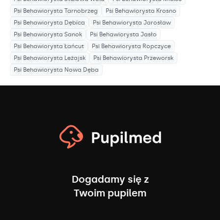
Psi Behawiorysta
Tarnobrzeg
Psi Behawiorysta
Krosno
Psi Behawiorysta
Dębica
Psi Behawiorysta
Jarosław
Psi Behawiorysta
Sanok
Psi Behawiorysta
Jasło
Psi Behawiorysta
Łańcut
Psi Behawiorysta
Ropczyce
Psi Behawiorysta
Leżajsk
Psi Behawiorysta
Przeworsk
Psi Behawiorysta
Nowa Dęba
Dogadamy się z
Twoim pupilem