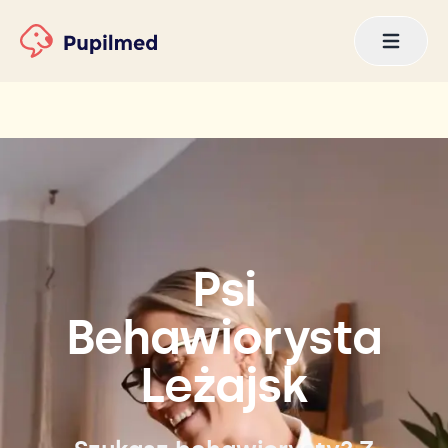
Psi
Behawiorysta
Leżajsk