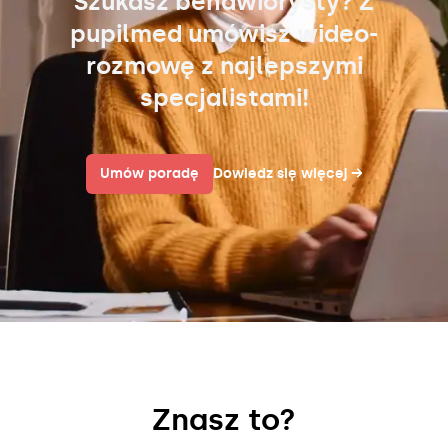
Szukasz behawiorysty? Z
pupilmed umówisz wideo-
rozmowę z najlepszymi
specjalistami!
Umów poradę
Dowiedz się więcej
→
Znasz to?