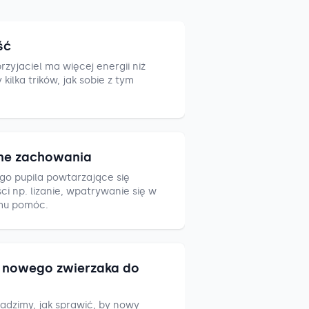
ść
zyjaciel ma więcej energii niż
ilka trików, jak sobie z tym
ne zachowania
go pupila powtarzające się
i np. lizanie, wpatrywanie się w
mu pomóc.
nowego zwierzaka do
adzimy, jak sprawić, by nowy