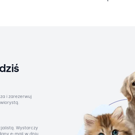
dziś
za i zarezerwuj
wiorystą.
jalistą. Wystarczy
odany e-mail w dniu