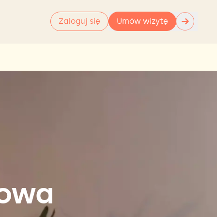
→
Zaloguj się
Umów wizytę
Nowa