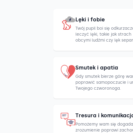
Lęki i fobie
Twój pupil boi się odkurza
leczyć lęki, takie jak strac
obcymi ludźmi czy lęk sepa
Smutek i apatia
Gdy smutek bierze górę war
poprawić samopoczucie i u
Twojego czworonoga.
Tresura i komunikacj
Pomożemy wam się dogada
zrozumienie poprawi zacho