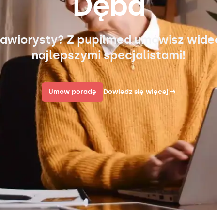
Dęba
awiorysty? Z pupilmed umówisz wid
najlepszymi specjalistami!
Umów poradę
Dowiedz się więcej
→