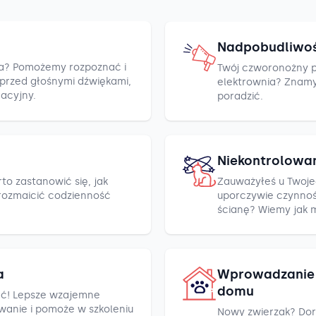
Nadpobudliwo
cza? Pomożemy rozpoznać i
Twój czworonożny pr
h przed głośnymi dźwiękami,
elektrownia? Znamy k
racyjny.
poradzić.
Niekontrolowa
to zastanowić się, jak
Zauważyłeś u Twoje
rozmaicić codzienność
uporczywie czynnośc
ścianę? Wiemy jak 
a
Wprowadzanie 
domu
ć! Lepsze wzajemne
wanie i pomoże w szkoleniu
Nowy zwierzak? Dor