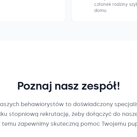
członek rodziny szyb
domu.
Poznaj nasz zespół!
naszych
behawiorystów
to doświadczony specjalis
ilku stopniową rekrutację, żeby dołączyć do nasz
i temu zapewnimy skuteczną pomoc Twojemu pup