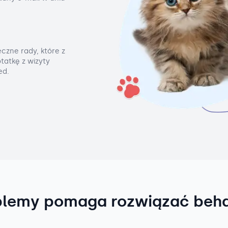
czne rady, które z
tatkę z wizyty
ed.
blemy pomaga rozwiązać beh