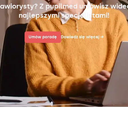
awiorysty? Z pupilmed umówisz wid
najlepszymi specjalistami!
Umów poradę
Dowiedz się więcej
→