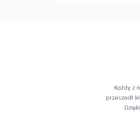
Każdy z 
przeszedł k
Dzięk