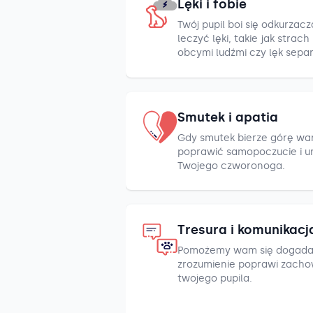
Lęki i fobie
Twój pupil boi się odkurza
leczyć lęki, takie jak strac
obcymi ludźmi czy lęk sepa
Smutek i apatia
Gdy smutek bierze górę war
poprawić samopoczucie i u
Twojego czworonoga.
Tresura i komunikacj
Pomożemy wam się dogada
zrozumienie poprawi zacho
twojego pupila.