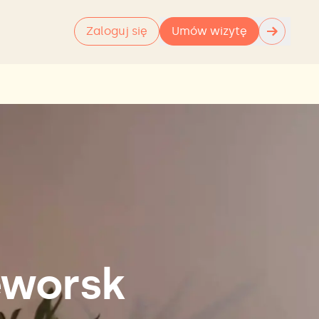
→
Zaloguj się
Umów wizytę
eworsk