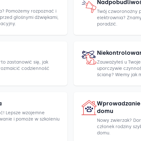
Nadpobudliwo
cza? Pomożemy rozpoznać i
Twój czworonożny pr
h przed głośnymi dźwiękami,
elektrownia? Znamy k
racyjny.
poradzić.
Niekontrolowa
to zastanowić się, jak
Zauważyłeś u Twoje
rozmaicić codzienność
uporczywie czynnośc
ścianę? Wiemy jak 
a
Wprowadzanie 
domu
ć! Lepsze wzajemne
wanie i pomoże w szkoleniu
Nowy zwierzak? Dor
członek rodziny szyb
domu.