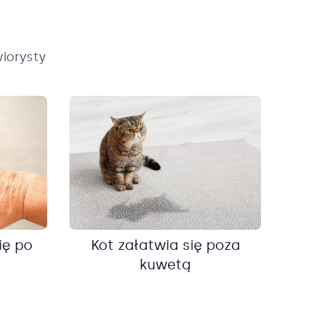
iorysty
ię po
Kot załatwia się poza
kuwetą