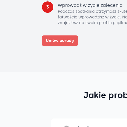
Wprowadź w życie zalecenia
3
Podczas spotkania otrzymasz skute
łatwością wprowadzisz w życie. No
znajdziesz na swoim profilu pupilm
Umów poradę
Jakie pro