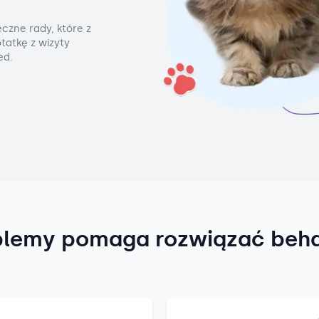
czne rady, które z
tatkę z wizyty
ed.
blemy pomaga rozwiązać beh