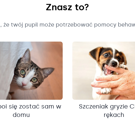
Znasz to?
k, że twój pupil może potrzebować pomocy behaw
boi się zostać sam w
Szczeniak gryzie C
domu
rękach