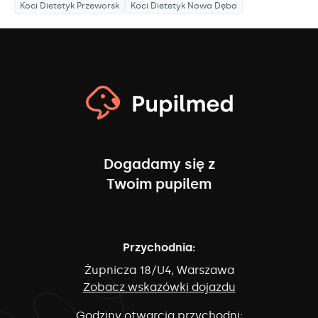
Koci Dietetyk
Przeworsk
Koci Dietetyk
Nowa Dęba
Dogadamy się z
Twoim pupilem
Przychodnia:
Żupnicza 18/U4, Warszawa
Zobacz wskazówki dojazdu
Godziny otwarcia przychodni: