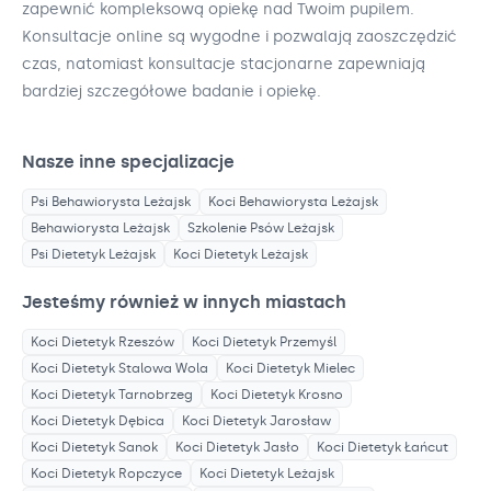
zapewnić kompleksową opiekę nad Twoim pupilem.
Konsultacje online są wygodne i pozwalają zaoszczędzić
czas, natomiast konsultacje stacjonarne zapewniają
bardziej szczegółowe badanie i opiekę.
Nasze inne specjalizacje
Psi Behawiorysta
Leżajsk
Koci Behawiorysta
Leżajsk
Behawiorysta
Leżajsk
Szkolenie Psów
Leżajsk
Psi Dietetyk
Leżajsk
Koci Dietetyk
Leżajsk
Jesteśmy również w innych miastach
Koci Dietetyk
Rzeszów
Koci Dietetyk
Przemyśl
Koci Dietetyk
Stalowa Wola
Koci Dietetyk
Mielec
Koci Dietetyk
Tarnobrzeg
Koci Dietetyk
Krosno
Koci Dietetyk
Dębica
Koci Dietetyk
Jarosław
Koci Dietetyk
Sanok
Koci Dietetyk
Jasło
Koci Dietetyk
Łańcut
Koci Dietetyk
Ropczyce
Koci Dietetyk
Leżajsk