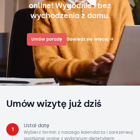
online! Wygodnie i bez
wychodzenia z domu.
Umów poradę
Dowiedz się więcej
→
Umów wizytę już dziś
Ustal datę
1
Wybierz termin z naszego kalendarza i zarezerwuj
spotkanie online z wybranym dietetykiem.