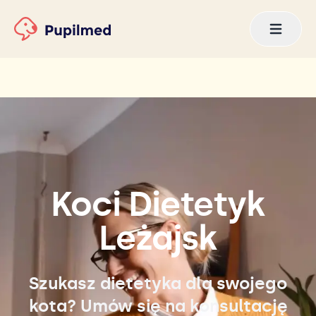
Koci Dietetyk
Leżajsk
Szukasz dietetyka dla swojego
kota? Umów się na konsultację