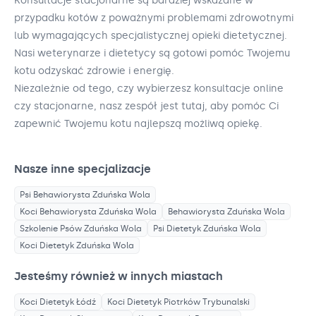
Konsultacje stacjonarne są bardziej wskazane w
przypadku kotów z poważnymi problemami zdrowotnymi
lub wymagających specjalistycznej opieki dietetycznej.
Nasi weterynarze i dietetycy są gotowi pomóc Twojemu
kotu odzyskać zdrowie i energię.
Niezależnie od tego, czy wybierzesz konsultacje online
czy stacjonarne, nasz zespół jest tutaj, aby pomóc Ci
zapewnić Twojemu kotu najlepszą możliwą opiekę.
Nasze inne specjalizacje
Psi Behawiorysta
Zduńska Wola
Koci Behawiorysta
Zduńska Wola
Behawiorysta
Zduńska Wola
Szkolenie Psów
Zduńska Wola
Psi Dietetyk
Zduńska Wola
Koci Dietetyk
Zduńska Wola
Jesteśmy również w innych miastach
Koci Dietetyk
Łódź
Koci Dietetyk
Piotrków Trybunalski