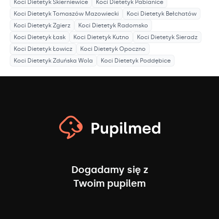
Koci Dietetyk
Skierniewice
Koci Dietetyk
Pabianice
Koci Dietetyk
Tomaszów Mazowiecki
Koci Dietetyk
Bełchatów
Koci Dietetyk
Zgierz
Koci Dietetyk
Radomsko
Koci Dietetyk
Łask
Koci Dietetyk
Kutno
Koci Dietetyk
Sieradz
Koci Dietetyk
Łowicz
Koci Dietetyk
Opoczno
Koci Dietetyk
Zduńska Wola
Koci Dietetyk
Poddębice
Dogadamy się z
Twoim pupilem