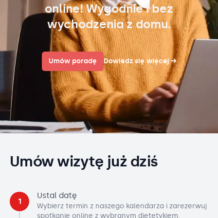
online! Wygodnie i bez
wychodzenia z domu.
Umów poradę
Dowiedz się więcej
→
Umów wizytę już dziś
Ustal datę
1
Wybierz termin z naszego kalendarza i zarezerwuj
spotkanie online z wybranym dietetykiem.