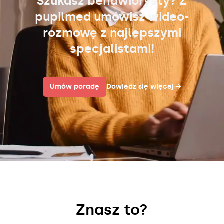
Szukasz behawiorysty? Z
pupilmed umówisz wideo-
rozmowę z najlepszymi
specjalistami!
Umów poradę
Dowiedz się więcej
→
Znasz to?