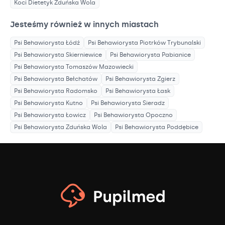
Koci Dietetyk
Zduńska Wola
Jesteśmy również w innych miastach
Psi Behawiorysta
Łódź
Psi Behawiorysta
Piotrków Trybunalski
Psi Behawiorysta
Skierniewice
Psi Behawiorysta
Pabianice
Psi Behawiorysta
Tomaszów Mazowiecki
Psi Behawiorysta
Bełchatów
Psi Behawiorysta
Zgierz
Psi Behawiorysta
Radomsko
Psi Behawiorysta
Łask
Psi Behawiorysta
Kutno
Psi Behawiorysta
Sieradz
Psi Behawiorysta
Łowicz
Psi Behawiorysta
Opoczno
Psi Behawiorysta
Zduńska Wola
Psi Behawiorysta
Poddębice