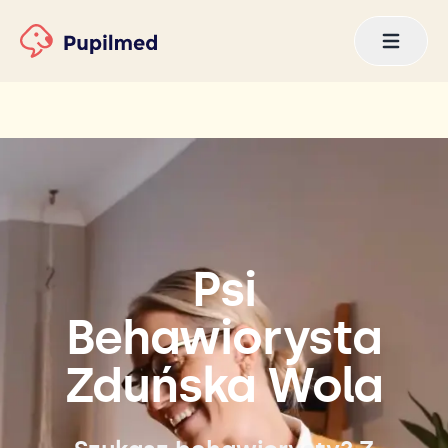
Psi
Behawiorysta
Zduńska Wola