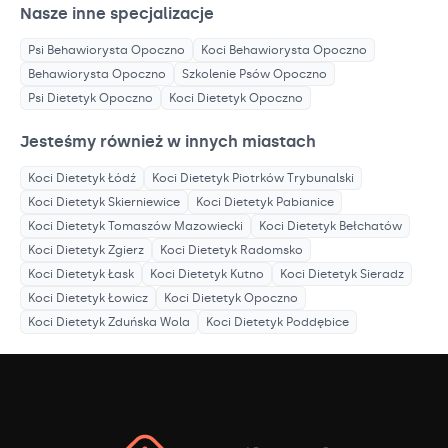
Nasze inne specjalizacje
Psi Behawiorysta
Opoczno
Koci Behawiorysta
Opoczno
Behawiorysta
Opoczno
Szkolenie Psów
Opoczno
Psi Dietetyk
Opoczno
Koci Dietetyk
Opoczno
Jesteśmy również w innych miastach
Koci Dietetyk
Łódź
Koci Dietetyk
Piotrków Trybunalski
Koci Dietetyk
Skierniewice
Koci Dietetyk
Pabianice
Koci Dietetyk
Tomaszów Mazowiecki
Koci Dietetyk
Bełchatów
Koci Dietetyk
Zgierz
Koci Dietetyk
Radomsko
Koci Dietetyk
Łask
Koci Dietetyk
Kutno
Koci Dietetyk
Sieradz
Koci Dietetyk
Łowicz
Koci Dietetyk
Opoczno
Koci Dietetyk
Zduńska Wola
Koci Dietetyk
Poddębice