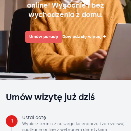
online! Wygodnie i bez
wychodzenia z domu.
Umów poradę
Dowiedz się więcej
→
Umów wizytę już dziś
Ustal datę
1
Wybierz termin z naszego kalendarza i zarezerwuj
spotkanie online z wybranym dietetykiem.