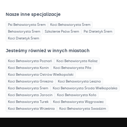
Nasze inne specjalizacje
Psi Behawiorysta
Śrem
Koci Behawiorysta
Śrem
Behawiorysta
Śrem
Szkolenie Psów
Śrem
Psi Dietetyk
Śrem
Koci Dietetyk
Śrem
Jesteśmy również w innych miastach
Koci Behawiorysta
Poznań
Koci Behawiorysta
Kalisz
Koci Behawiorysta
Konin
Koci Behawiorysta
Piła
Koci Behawiorysta
Ostrów Wielkopolski
Koci Behawiorysta
Gniezno
Koci Behawiorysta
Leszno
Koci Behawiorysta
Śrem
Koci Behawiorysta
Środa Wielkopolska
Koci Behawiorysta
Jarocin
Koci Behawiorysta
Koło
Koci Behawiorysta
Turek
Koci Behawiorysta
Wągrowiec
Koci Behawiorysta
Września
Koci Behawiorysta
Swadzim