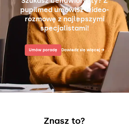
Szukasz behawiorysty? Z
pupilmed umówisz wideo-
rozmowę z najlepszymi
specjalistami!
Umów poradę
Dowiedz się więcej
→
Znasz to?