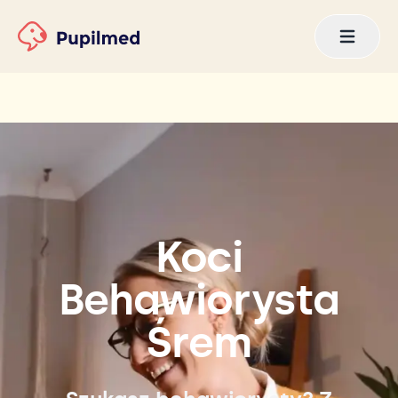
Koci
Behawiorysta
Śrem