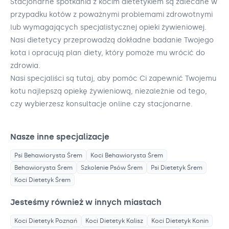
Stacjonarne spotkania z kocim dietetykiem są zalecane w
przypadku kotów z poważnymi problemami zdrowotnymi
lub wymagających specjalistycznej opieki żywieniowej.
Nasi dietetycy przeprowadzą dokładne badanie Twojego
kota i opracują plan diety, który pomoże mu wrócić do
zdrowia.
Nasi specjaliści są tutaj, aby pomóc Ci zapewnić Twojemu
kotu najlepszą opiekę żywieniową, niezależnie od tego,
czy wybierzesz konsultacje online czy stacjonarne.
Nasze inne specjalizacje
Psi Behawiorysta
Śrem
Koci Behawiorysta
Śrem
Behawiorysta
Śrem
Szkolenie Psów
Śrem
Psi Dietetyk
Śrem
Koci Dietetyk
Śrem
Jesteśmy również w innych miastach
Koci Dietetyk
Poznań
Koci Dietetyk
Kalisz
Koci Dietetyk
Konin