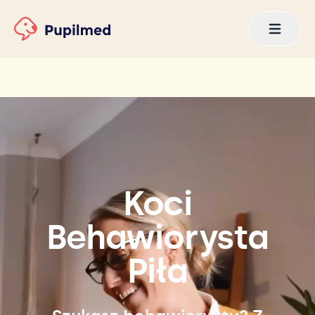
Koci
Behawiorysta
Piła