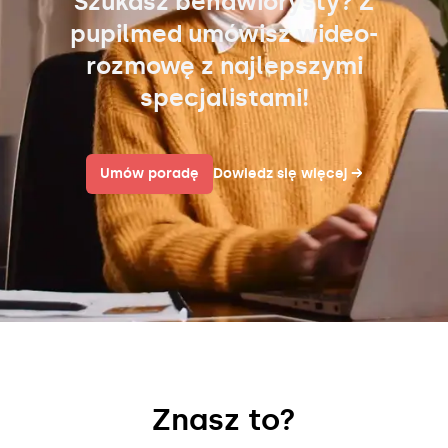
Szukasz behawiorysty? Z
pupilmed umówisz wideo-
rozmowę z najlepszymi
specjalistami!
Umów poradę
Dowiedz się więcej
→
Znasz to?