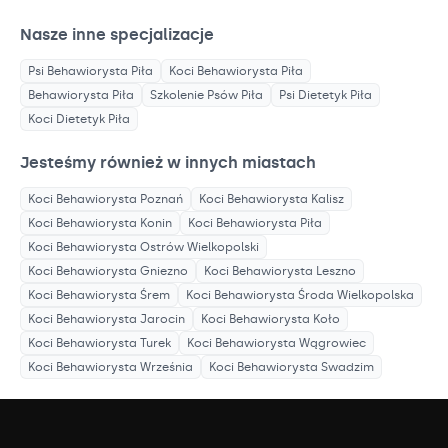
Nasze inne specjalizacje
Psi Behawiorysta
Piła
Koci Behawiorysta
Piła
Behawiorysta
Piła
Szkolenie Psów
Piła
Psi Dietetyk
Piła
Koci Dietetyk
Piła
Jesteśmy również w innych miastach
Koci Behawiorysta
Poznań
Koci Behawiorysta
Kalisz
Koci Behawiorysta
Konin
Koci Behawiorysta
Piła
Koci Behawiorysta
Ostrów Wielkopolski
Koci Behawiorysta
Gniezno
Koci Behawiorysta
Leszno
Koci Behawiorysta
Śrem
Koci Behawiorysta
Środa Wielkopolska
Koci Behawiorysta
Jarocin
Koci Behawiorysta
Koło
Koci Behawiorysta
Turek
Koci Behawiorysta
Wągrowiec
Koci Behawiorysta
Września
Koci Behawiorysta
Swadzim