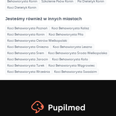
Behawiorysta
Konin
Szkolenie Psów
Konin
Psi Dietetyk
Konin
Koci Dietetyk
Konin
Jesteśmy również w innych miastach
Koci Behawiorysta
Poznań
Koci Behawiorysta
Kalisz
Koci Behawiorysta
Konin
Koci Behawiorysta
Piła
Koci Behawiorysta
Ostrów Wielkopolski
Koci Behawiorysta
Gniezno
Koci Behawiorysta
Leszno
Koci Behawiorysta
Śrem
Koci Behawiorysta
Środa Wielkopolska
Koci Behawiorysta
Jarocin
Koci Behawiorysta
Koło
Koci Behawiorysta
Turek
Koci Behawiorysta
Wągrowiec
Koci Behawiorysta
Września
Koci Behawiorysta
Swadzim