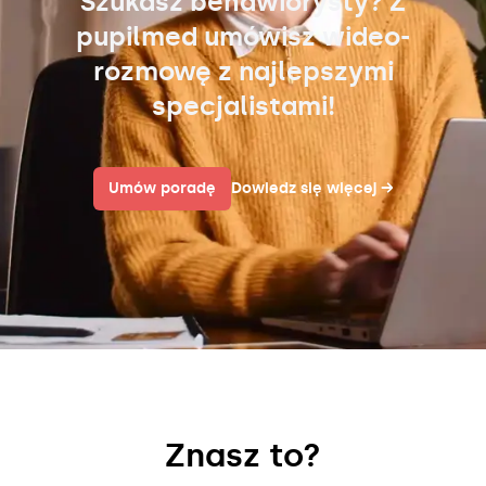
Szukasz behawiorysty? Z
pupilmed umówisz wideo-
rozmowę z najlepszymi
specjalistami!
Umów poradę
Dowiedz się więcej
→
Znasz to?