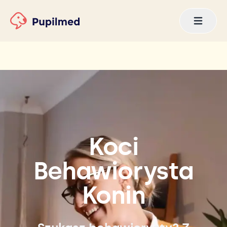
Koci
Behawiorysta
Konin