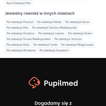
Koci Dietetyk
Piła
Jesteśmy również w innych miastach
Psi dietetyk
Poznań
Psi dietetyk
Kalisz
Psi dietetyk
Konin
Psi dietetyk
Piła
Psi dietetyk
Ostrów Wielkopolski
Psi dietetyk
Gniezno
Psi dietetyk
Leszno
Psi dietetyk
Śrem
Psi dietetyk
Środa Wielkopolska
Psi dietetyk
Jarocin
Psi dietetyk
Koło
Psi dietetyk
Turek
Psi dietetyk
Wągrowiec
Psi dietetyk
Września
Psi dietetyk
Swadzim
Dogadamy się z