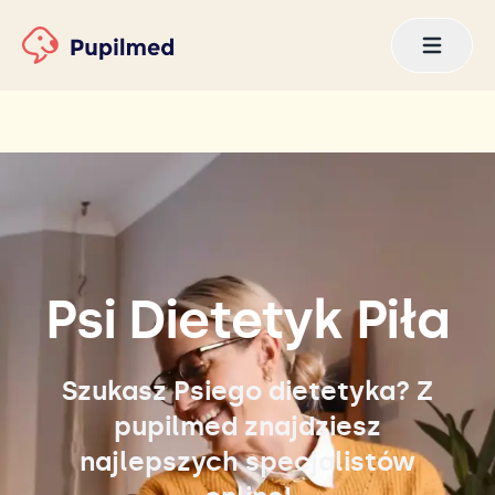
Psi Dietetyk Piła
Szukasz Psiego dietetyka? Z
pupilmed znajdziesz
najlepszych specjalistów