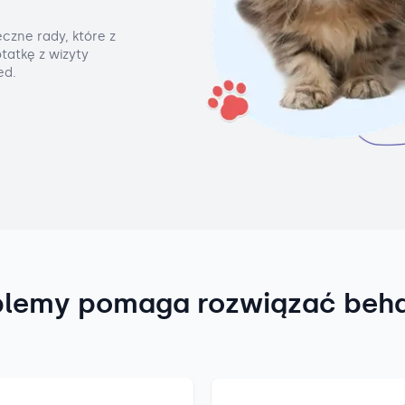
czne rady, które z
tatkę z wizyty
ed.
blemy pomaga rozwiązać beh