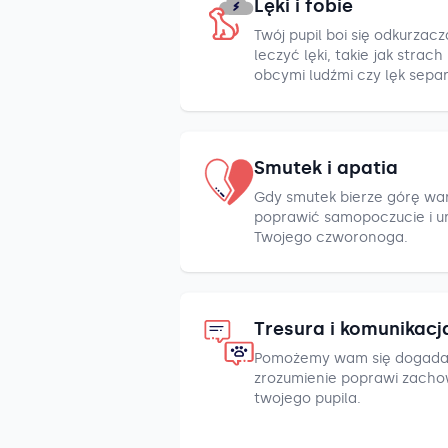
Lęki i fobie
Twój pupil boi się odkurza
leczyć lęki, takie jak strac
obcymi ludźmi czy lęk sepa
Smutek i apatia
Gdy smutek bierze górę war
poprawić samopoczucie i u
Twojego czworonoga.
Tresura i komunikacj
Pomożemy wam się dogada
zrozumienie poprawi zacho
twojego pupila.