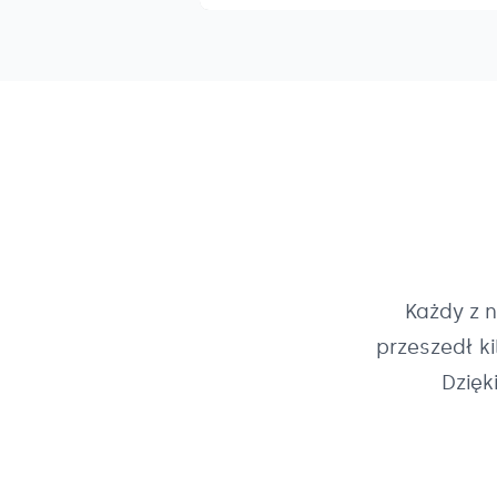
Każdy z 
przeszedł k
Dzięk