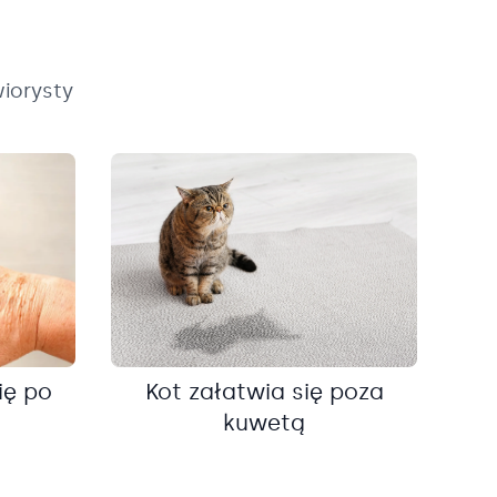
iorysty
ię po
Kot załatwia się poza
kuwetą