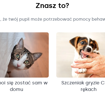
Znasz to?
k, że twój pupil może potrzebować pomocy behaw
boi się zostać sam w
Szczeniak gryzie C
domu
rękach