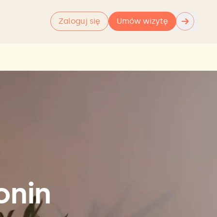
→
Zaloguj się
Umów wizytę
onin