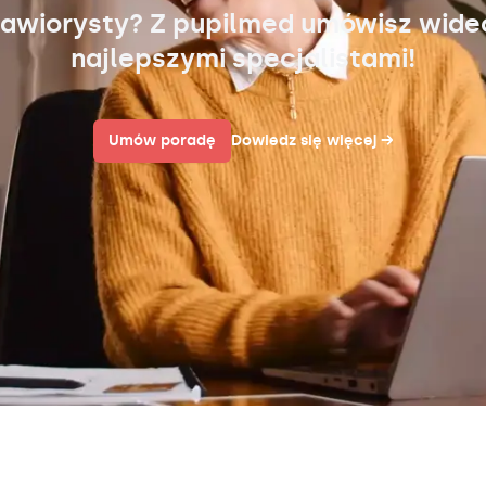
awiorysty? Z pupilmed umówisz wid
najlepszymi specjalistami!
Umów poradę
Dowiedz się więcej
→