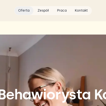
Oferta
Zespół
Praca
Kontakt
 Behawiorysta K