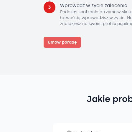
Wprowadź w życie zalecenia
3
Podczas spotkania otrzymasz skute
łatwością wprowadzisz w życie. No
znajdziesz na swoim profilu pupilm
Umów poradę
Jakie pro