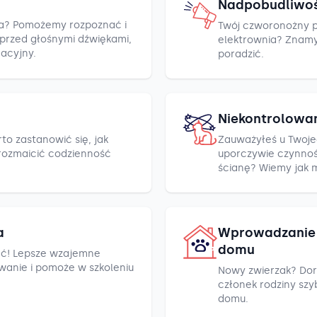
Nadpobudliwo
cza? Pomożemy rozpoznać i
Twój czworonożny pr
h przed głośnymi dźwiękami,
elektrownia? Znamy k
racyjny.
poradzić.
Niekontrolowa
to zastanowić się, jak
Zauważyłeś u Twoje
rozmaicić codzienność
uporczywie czynnośc
ścianę? Wiemy jak 
a
Wprowadzanie 
domu
ć! Lepsze wzajemne
wanie i pomoże w szkoleniu
Nowy zwierzak? Dor
członek rodziny szyb
domu.