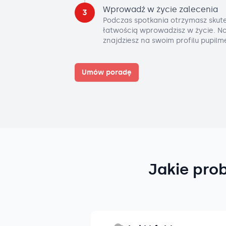
Wprowadź w życie zalecenia
3
Podczas spotkania otrzymasz skute
łatwością wprowadzisz w życie. No
znajdziesz na swoim profilu pupilm
Umów poradę
Jakie pro