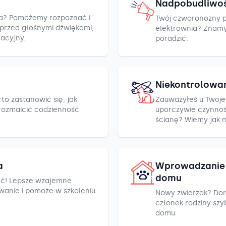
Nadpobudliwo
cza? Pomożemy rozpoznać i
Twój czworonożny pr
h przed głośnymi dźwiękami,
elektrownia? Znamy k
racyjny.
poradzić.
Niekontrolowa
to zastanowić się, jak
Zauważyłeś u Twoje
rozmaicić codzienność
uporczywie czynnośc
ścianę? Wiemy jak 
a
Wprowadzanie 
domu
ć! Lepsze wzajemne
wanie i pomoże w szkoleniu
Nowy zwierzak? Dor
członek rodziny szyb
domu.