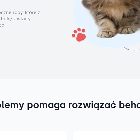
czne rady, które z
tatkę z wizyty
ed.
blemy pomaga rozwiązać beh