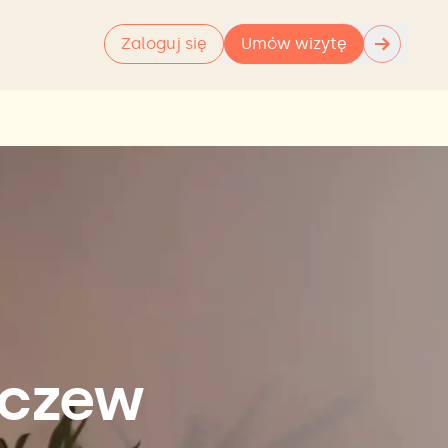
→
Zaloguj się
Umów wizytę
aczew