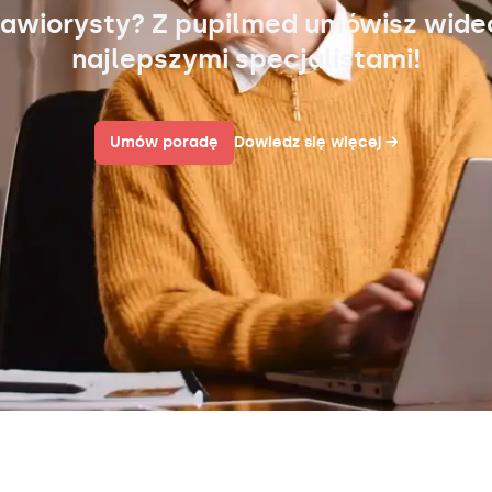
awiorysty? Z pupilmed umówisz wid
najlepszymi specjalistami!
Umów poradę
Dowiedz się więcej
→