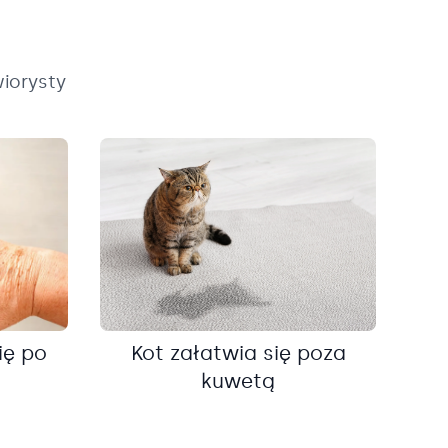
iorysty
ię po
Kot załatwia się poza
kuwetą