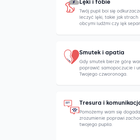
Lęki i fobie
Twój pupil boi się odkurza
leczyć lęki, takie jak strac
obcymi ludźmi czy lęk sepa
Smutek i apatia
Gdy smutek bierze górę war
poprawić samopoczucie i u
Twojego czworonoga.
Tresura i komunikacj
Pomożemy wam się dogada
zrozumienie poprawi zacho
twojego pupila.