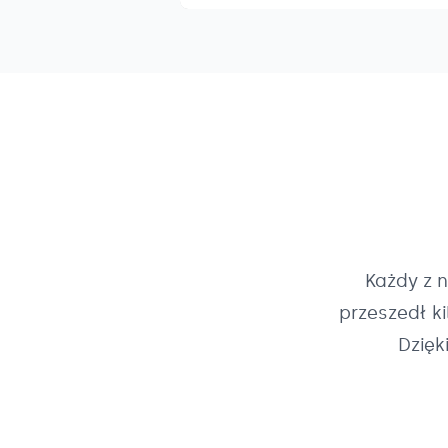
Każdy z 
przeszedł k
Dzięk