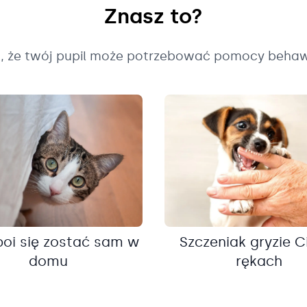
Znasz to?
k, że twój pupil może potrzebować pomocy behaw
boi się zostać sam w
Szczeniak gryzie C
domu
rękach