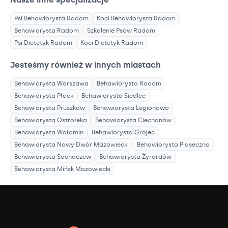
Psi Behawiorysta
Radom
Koci Behawiorysta
Radom
Behawiorysta
Radom
Szkolenie Psów
Radom
Psi Dietetyk
Radom
Koci Dietetyk
Radom
Jesteśmy również w innych miastach
Behawiorysta
Warszawa
Behawiorysta
Radom
Behawiorysta
Płock
Behawiorysta
Siedlce
Behawiorysta
Pruszków
Behawiorysta
Legionowo
Behawiorysta
Ostrołęka
Behawiorysta
Ciechanów
Behawiorysta
Wołomin
Behawiorysta
Grójec
Behawiorysta
Nowy Dwór Mazowiecki
Behawiorysta
Piaseczno
Behawiorysta
Sochaczew
Behawiorysta
Żyrardów
Behawiorysta
Mińsk Mazowiecki