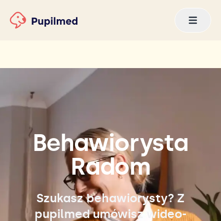
Behawiorysta
Radom
Szukasz behawiorysty? Z
pupilmed umówisz wideo-