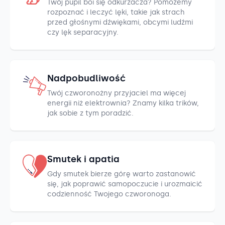
Twój pupil boi się odkurzacza? Pomożemy
rozpoznać i leczyć lęki, takie jak strach
przed głośnymi dźwiękami, obcymi ludźmi
czy lęk separacyjny.
Nadpobudliwość
Twój czworonożny przyjaciel ma więcej
energii niż elektrownia? Znamy kilka trików,
jak sobie z tym poradzić.
Smutek i apatia
Gdy smutek bierze górę warto zastanowić
się, jak poprawić samopoczucie i urozmaicić
codzienność Twojego czworonoga.