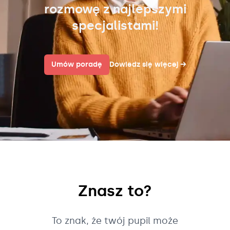
rozmowę z najlepszymi
specjalistami!
Umów poradę
Dowiedz się więcej
→
Znasz to?
To znak, że twój pupil może