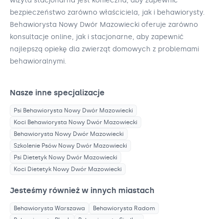
wizyta stacjonarna jest konieczna, aby zapewnić
bezpieczeństwo zarówno właściciela, jak i behawiorysty.
Behawiorysta Nowy Dwór Mazowiecki oferuje zarówno
konsultacje online, jak i stacjonarne, aby zapewnić
najlepszą opiekę dla zwierząt domowych z problemami
behawioralnymi.
Nasze inne specjalizacje
Psi Behawiorysta
Nowy Dwór Mazowiecki
Koci Behawiorysta
Nowy Dwór Mazowiecki
Behawiorysta
Nowy Dwór Mazowiecki
Szkolenie Psów
Nowy Dwór Mazowiecki
Psi Dietetyk
Nowy Dwór Mazowiecki
Koci Dietetyk
Nowy Dwór Mazowiecki
Jesteśmy również w innych miastach
Behawiorysta
Warszawa
Behawiorysta
Radom