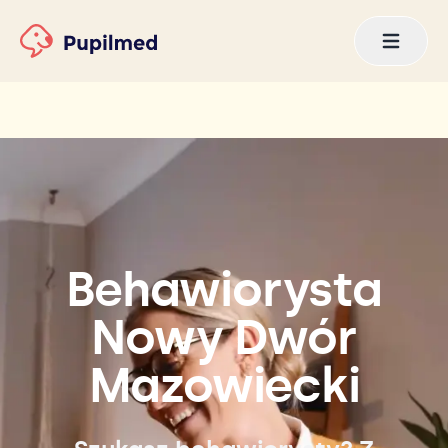
Behawiorysta
Nowy Dwór
Mazowiecki