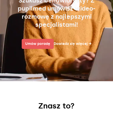
Szukasz behawiorysty? Z
pupilmed umówisz wideo-
rozmowę z najlepszymi
specjalistami!
Umów poradę
Dowiedz się więcej
→
Znasz to?