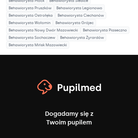
Behawiorysta
Płock
Behawiorysta
Siedlce
Behawiorysta
Pruszków
Behawiorysta
Legionowo
Behawiorysta
Ostrołęka
Behawiorysta
Ciechanów
Behawiorysta
Wołomin
Behawiorysta
Grójec
Behawiorysta
Nowy Dwór Mazowiecki
Behawiorysta
Piaseczno
Behawiorysta
Sochaczew
Behawiorysta
Żyrardów
Behawiorysta
Mińsk Mazowiecki
Dogadamy się z
Twoim pupilem